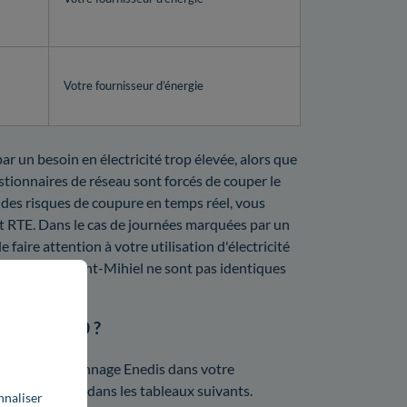
Votre fournisseur d’énergie
ar un besoin en électricité trop élevée, alors que
gestionnaires de réseau sont forcés de couper le
 des risques de coupure en temps réel, vous
t RTE. Dans le cas de journées marquées par un
faire attention à votre utilisation d'électricité
 à joindre à Saint-Mihiel ne sont pas identiques
ns le 55300 ?
prix d'un dépannage Enedis dans votre
 prix d'Enedis dans les tableaux suivants.
nnaliser