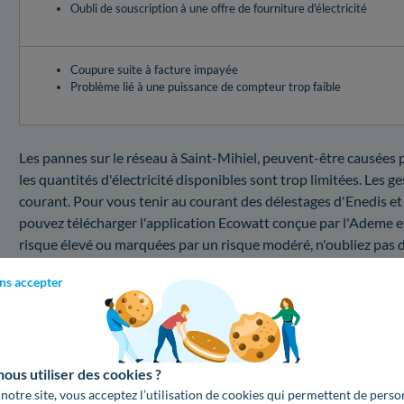
Oubli de souscription à une offre de fourniture d'électricité
Coupure suite à facture impayée
Problème lié à une puissance de compteur trop faible
Les pannes sur le réseau à Saint-Mihiel, peuvent-être causées p
les quantités d'électricité disponibles sont trop limitées. Les 
courant. Pour vous tenir au courant des délestages d'Enedis et
pouvez télécharger l'application Ecowatt conçue par l'Ademe e
risque élevé ou marquées par un risque modéré, n'oubliez pas de 
pour échapper à une interruption d'électricité !Les entreprises
ns accepter
en fonction du problème que vous devez fixer.
Quel prix pour un dépannage en cas de coupure da
Vous souhaitez vous renseigner dans un premier temps sur le 
us utiliser des cookies ?
département à savoir dans la Meuse ? Voici un récapitulatif des
 notre site, vous acceptez l’utilisation de cookies qui permettent de perso