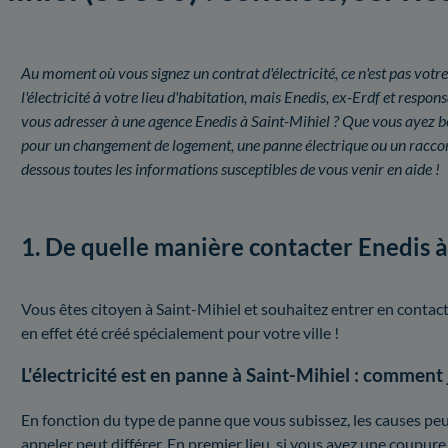
Au moment où vous signez un contrat d'électricité, ce n'est pas votre
l'électricité à votre lieu d'habitation, mais Enedis, ex-Erdf et respo
vous adresser à une agence Enedis à Saint-Mihiel ? Que vous ayez b
pour un changement de logement, une panne électrique ou un raccor
dessous toutes les informations susceptibles de vous venir en aide !
1. De quelle manière contacter Enedis à
Vous êtes citoyen à Saint-Mihiel et souhaitez entrer en contac
en effet été créé spécialement pour votre ville !
L'électricité est en panne à Saint-Mihiel : comment
En fonction du type de panne que vous subissez, les causes peuv
appeler peut différer. En premier lieu, si vous avez une coupure 