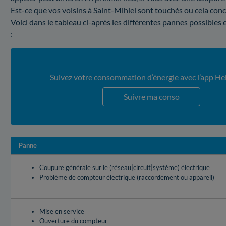
Est-ce que vos voisins à Saint-Mihiel sont touchés ou cela con
Voici dans le tableau ci-après les différentes pannes possibles 
:
Suivez votre consommation d’énergie avec l’app He
Suivre ma conso
Panne
Coupure générale sur le (réseau|circuit|système) électrique
Problème de compteur électrique (raccordement ou appareil)
Mise en service
Ouverture du compteur