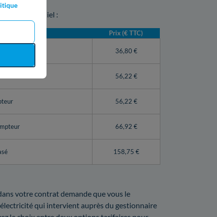
itique
r à Saint-Mihiel :
Prix (€ TTC)
teur Linky)
36,80 €
56,22 €
pteur
56,22 €
ompteur
66,92 €
asé
158,75 €
t dans votre contrat demande que vous le
lectricité qui intervient auprès du gestionnaire
vez le choix entre deux options tarifaires pour