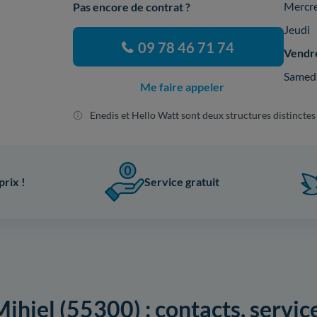
Mercr
Pas encore de contrat ?
Jeudi
09 78 46 71 74
Vendr
Samed
Me faire appeler
Enedis et Hello Watt sont deux structures distinctes
prix !
Service gratuit
ihiel (55300) : contacts, service