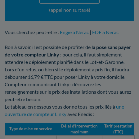
(appel non surtaxé)
Vous cherchez peut-être :
Engie à Nérac
|
EDF à Nérac
Bon à savoir, il est possible de profiter de
la pose sans payer
de votre compteur Linky
: pour cela, il faut simplement
attendre le déploiement planifié dans le Lot-et-Garonne.
Lors d'un refus, ou bien si le déploiement a pris fin, il faudra
débourser 16,79 € TTC pour poser Linky à votre domicile.
Compteur communicant Linky : découvrez les
renseignements sur le prix des installations dont vous aurez
peut-être besoin.
Le tableau en dessous vous donne tous les prix liés à
une
ouverture de compteur Linky
avec Enedis :
Délai d’intervention
Tarif prestation
Type de mise en service
maximum
(TTC)