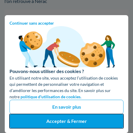
l'on retrouve à Nérac
Fournisseur
Prix du kWh*
Continuer sans accepter
16,34 c€/kWh
16,400000000000002 c€/kWh
Pouvons-nous utiliser des cookies ?
17,83 c€/kWh
En utilisant notre site, vous acceptez l’utilisation de cookies
qui permettent de personnaliser votre navigation et
*Prix TTC pour un forfait base d’une puissance de 6 kVA
d’améliorer les performances du site. En savoir plus sur
notre
politique d'utilisation de cookies.
Infos / souscriptions
En savoir plus
(appel non surtaxé)
Accepter & Fermer
09 78 46 71 74