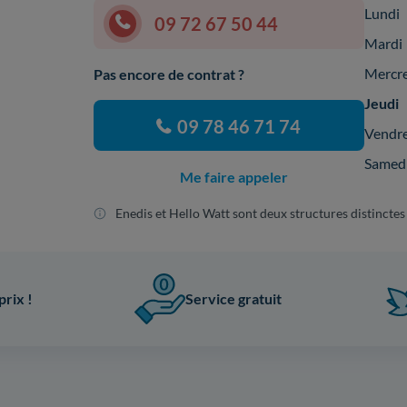
Lundi
09 72 67 50 44
Mardi
Mercr
Pas encore de contrat ?
Jeudi
09 78 46 71 74
Vendr
Samed
Me faire appeler
Enedis et Hello Watt sont deux structures distinctes
prix !
Service gratuit