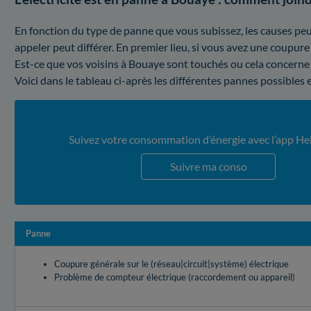
En fonction du type de panne que vous subissez, les causes peuv
appeler peut différer. En premier lieu, si vous avez une coupure 
Est-ce que vos voisins à Bouaye sont touchés ou cela concerne
Voici dans le tableau ci-après les différentes pannes possibles 
Suivez votre consommation d’énergie avec l’app He
Suivre ma conso
Panne
Coupure générale sur le (réseau|circuit|système) électrique
Problème de compteur électrique (raccordement ou appareil)