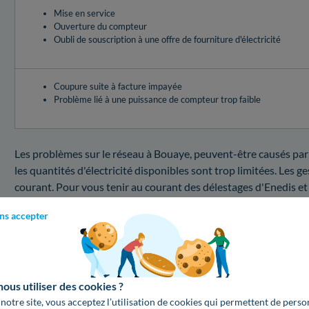
Mise en service
Ouverture du compteur
Oubli de souscription à une offre de fourniture d'électricité
Coupure suite à facture impayée
Problème lié à une puissance de compteur trop faible
Les problèmes sur le réseau à Bouaye, peuvent-être causés par u
les quantités d'électricité disponibles sont trop limitées. Les 
courant. Pour vous tenir au courant des délestages d'Enedis et
pouvez télécharger l'application Ecowatt conçue par l'Ademe e
ns accepter
risque élevé ou marquées par un risque modéré, n'oubliez pas de 
pour échapper à une interruption d'électricité !Vous savez to
électrique survient.
Panne d'électricité au 44830 : quel est le coût d'un
us utiliser des cookies ?
 notre site, vous acceptez l’utilisation de cookies qui permettent de perso