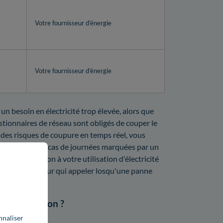
Votre fournisseur d’énergie
Votre fournisseur d’énergie
n besoin en électricité trop élevée, alors que
gestionnaires de réseau sont obligés de couper le
 des risques de coupure en temps réel, vous
t RTE. Dans le cas de journées marquées par un
faire attention à votre utilisation d'électricité
ut dorénavant sur qui appeler losqu'une panne
e intervention ?
nnaliser