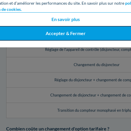
ation et d’améliorer les performances du site. En savoir plus sur notre
pol
Besoin d'en apprendre plus sur le dépannage Enedis en Loire-At
n de cookies.
montants fixés par Enedis en Loire-Atlantique pour une telle 
En savoir plus
Réadaptation de votre puissance électrique
Voici les montants d'Enedis pour un changement de puissance
Accepter & Fermer
Service Enedis à Ancenis-Saint-Géréon (4
Réglage de l’appareil de contrôle (disjoncteur, comp
Changement du disjoncteur
Réglage du disjoncteur + changement de com
Changement de disjoncteur + changement de c
Transition du compteur monophasé en triph
Combien coûte un changement d'option tarifaire ?