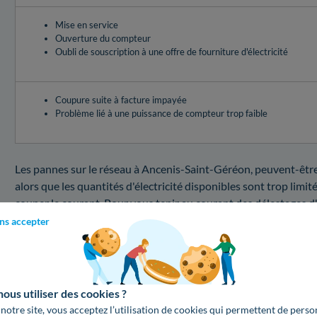
Mise en service
Ouverture du compteur
Oubli de souscription à une offre de fourniture d'électricité
Coupure suite à facture impayée
Problème lié à une puissance de compteur trop faible
Les pannes sur le réseau à Ancenis-Saint-Géréon, peuvent-être 
alors que les quantités d'électricité disponibles sont trop limi
couper le courant. Pour vous tenir au courant des délestages d
vous pouvez télécharger l'application Ecowatt conçue par l'A
ns accepter
par un risque élevé ou marquées par un risque modéré, n'oubliez
d'électricité pour échapper à une interruption d'électricité !L
sont pas identiques en fonction du problème que vous devez fi
us utiliser des cookies ?
Quel prix pour un dépannage en cas de coupure da
 notre site, vous acceptez l’utilisation de cookies qui permettent de perso