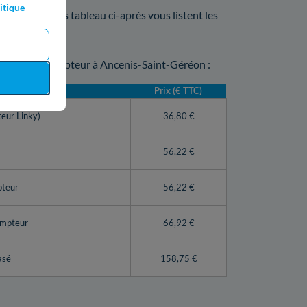
itique
lantique ? Les tableau ci-après vous listent les
opération
 sur votre compteur à Ancenis-Saint-Géréon :
4)
Prix (€ TTC)
teur Linky)
36,80 €
56,22 €
pteur
56,22 €
ompteur
66,92 €
asé
158,75 €