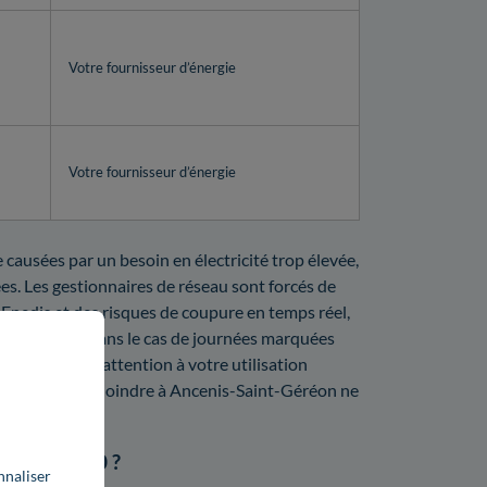
Votre fournisseur d’énergie
Votre fournisseur d’énergie
causées par un besoin en électricité trop élevée,
tées. Les gestionnaires de réseau sont forcés de
'Enedis et des risques de coupure en temps réel,
deme et RTE. Dans le cas de journées marquées
 pas de faire attention à votre utilisation
es entreprises à joindre à Ancenis-Saint-Géréon ne
xer.
ns le 44150 ?
nnaliser