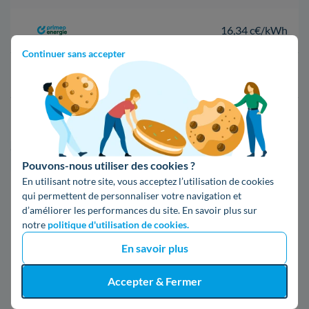
16,34 c€/kWh
Continuer sans accepter
16,400000000000002 c€/kWh
17,83 c€/kWh
*Prix TTC pour un forfait base d’une puissance de 6 kVA
Pouvons-nous utiliser des cookies ?
En utilisant notre site, vous acceptez l’utilisation de cookies
Infos / souscriptions
qui permettent de personnaliser votre navigation et
(appel non surtaxé)
d’améliorer les performances du site. En savoir plus sur
notre
politique d'utilisation de cookies.
09 78 46 71 74
En savoir plus
Accepter & Fermer
Comparer les offres