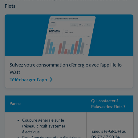
Flots
Suivez votre consommation d’énergie avec l’app Hello
Watt
Télécharger l'app
Qui contacter à
Panne
Palavas-les-Flots ?
Coupure générale sur le
(réseau|circuit|système)
Enedis (e-GRDF) au
électrique
09 72 67 50 34
Problème de compteur électrique