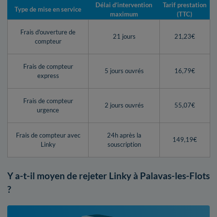
Délai d’intervention
Tarif prestation
Type de mise en service
maximum
(TTC)
Frais d'ouverture de
21 jours
21,23€
compteur
Frais de compteur
5 jours ouvrés
16,79€
express
Frais de compteur
2 jours ouvrés
55,07€
urgence
Frais de compteur avec
24h après la
149,19€
Linky
souscription
Y a-t-il moyen de rejeter Linky à Palavas-les-Flots
?