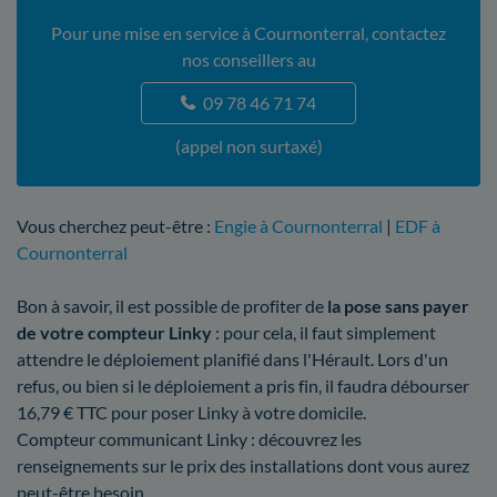
Pour une mise en service à Cournonterral, contactez
nos conseillers au
09 78 46 71 74
(appel non surtaxé)
Vous cherchez peut-être :
Engie à Cournonterral
|
EDF à
Cournonterral
Bon à savoir, il est possible de profiter de
la pose sans payer
de votre compteur Linky
: pour cela, il faut simplement
attendre le déploiement planifié dans l'Hérault. Lors d'un
refus, ou bien si le déploiement a pris fin, il faudra débourser
16,79 € TTC pour poser Linky à votre domicile.
Compteur communicant Linky : découvrez les
renseignements sur le prix des installations dont vous aurez
peut-être besoin.