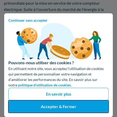
primordiale pour la mise en service de votre compteur
électrique. Suite à l'ouverture du marché de l'énergie à la
concurrence, on dénombre
une trentaine de fournisseurs
Continuer sans accepter
d'électricité
avec des contrats compétitifs. Si vous ne savez
pas quel fournisseur choisir, voici un répertoire de ceux que
l'on retrouve à Cournonterral
Fournisseur
Prix du kWh*
16,34 c€/kWh
Pouvons-nous utiliser des cookies ?
En utilisant notre site, vous acceptez l’utilisation de cookies
qui permettent de personnaliser votre navigation et
16,400000000000002 c€/kWh
d’améliorer les performances du site. En savoir plus sur
notre
politique d'utilisation de cookies.
En savoir plus
17,83 c€/kWh
Accepter & Fermer
*Prix TTC pour un forfait base d’une puissance de 6 kVA