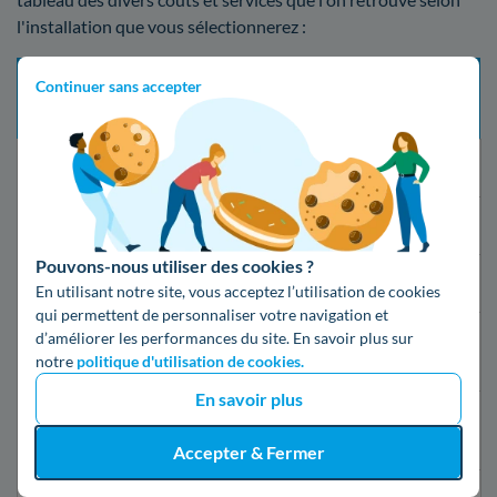
l'installation que vous sélectionnerez :
Tarif
Continuer sans accepter
Délai d’intervention
Type de mise en service
prestation
maximum
(TTC)
Changement de fournisseur
21 jours
Gratuit
Mise en service standard
5 jours ouvrés
16,79€
Pouvons-nous utiliser des cookies ?
Mise en service express
2 jours ouvrés
55,07€
En utilisant notre site, vous acceptez l’utilisation de cookies
qui permettent de personnaliser votre navigation et
d’améliorer les performances du site. En savoir plus sur
24h après la
Mise en service d’urgence
149,19€
notre
politique d'utilisation de cookies.
souscription
En savoir plus
Mise en service d’urgence
30 minutes
69,76€
compteur Linky
Accepter & Fermer