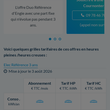
Cournonterral
L'offre Duo Référence
d'Engie avec une part fixe
09 78 46 70 5
qui n'évolue pas pendant 3
(appel non surtax
ans.
Voici quelques grilles tarifaires de ces offres en heures
pleines /heures creuses :
Elec Référence 3 ans
Mise à jour le
3 août 2026
Abonnement
Tarif HP
Tarif HC
€ TTC /mois
€ TTC /kWh
€ TTC /kWh
Conso
.
kWh/an