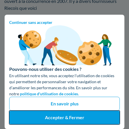
ouvert à la concurrence en 2007. Il y a divers fournisseurs
Riecois que voici
Continuer sans accepter
Fournisseur
Prix du kWh*
16,34 c€/kWh
16,400000000000002 c€/kWh
Pouvons-nous utiliser des cookies ?
En utilisant notre site, vous acceptez l’utilisation de cookies
17,83 c€/kWh
qui permettent de personnaliser votre navigation et
d’améliorer les performances du site. En savoir plus sur
*Prix TTC pour un forfait base d’une puissance de 6 kVA
notre
politique d'utilisation de cookies.
En savoir plus
Infos / souscriptions
(appel non surtaxé)
Accepter & Fermer
09 78 46 71 74