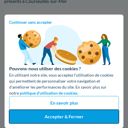
présents à Courseulles-sur-Mer
Fournisseur
Prix du kWh*
Continuer sans accepter
16,34 c€/kWh
16,400000000000002 c€/kWh
Pouvons-nous utiliser des cookies ?
17,83 c€/kWh
En utilisant notre site, vous acceptez l’utilisation de cookies
qui permettent de personnaliser votre navigation et
*Prix TTC pour un forfait base d’une puissance de 6 kVA
d’améliorer les performances du site. En savoir plus sur
notre
politique d'utilisation de cookies.
Infos / souscriptions
En savoir plus
(appel non surtaxé)
Accepter & Fermer
09 78 46 71 74