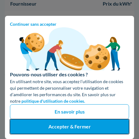
Fournisseur
Prix du kWh*
16,34 c€/kWh
Continuer sans accepter
16,400000000000002 c€/kWh
17,83 c€/kWh
Pouvons-nous utiliser des cookies ?
*Prix TTC pour un forfait base d’une puissance de 6 kVA
En utilisant notre site, vous acceptez l’utilisation de cookies
qui permettent de personnaliser votre navigation et
Infos / souscriptions
d’améliorer les performances du site. En savoir plus sur
(appel non surtaxé)
notre
politique d'utilisation de cookies.
En savoir plus
09 78 46 71 74
Accepter & Fermer
Comparer les offres