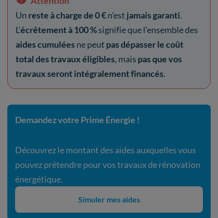
Attention
Un
reste à charge de 0 €
n'est
jamais garanti
.
L'
écrêtement à 100 %
signifie que l'ensemble des
aides cumulées
ne peut
pas dépasser le coût
total des travaux éligibles
, mais
pas que vos
travaux seront intégralement financés
.
Demandez votre Prime Énergie !
Découvrez le montant des aides auxquelles vous
pouvez prétendre pour vos travaux de rénovation
énergétique.
Simuler mes aides