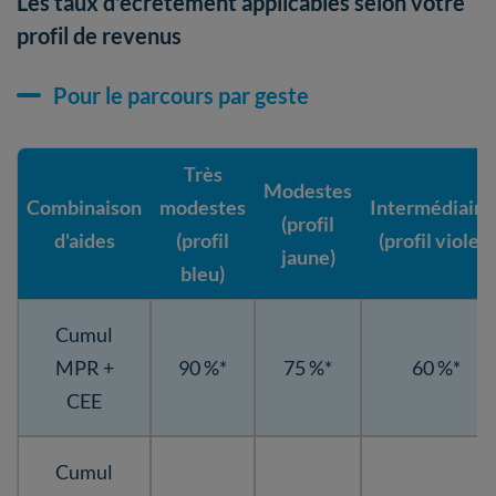
Les taux d'écrêtement applicables selon votre
profil de revenus
Pour le parcours par geste
Très
Modestes
Combinaison
modestes
Intermédiaire
(profil
d'aides
(profil
(profil violet)
jaune)
bleu)
Cumul
MPR +
90 %*
75 %*
60 %*
CEE
Cumul