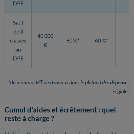
DPE
Saut
de 3
40 000
classes
80 %*
60 %*
4
€
au
DPE
*du montant HT des travaux dans le plafond des dépenses
eligibles
Cumul d'aides et écrêtement : quel
reste à charge ?