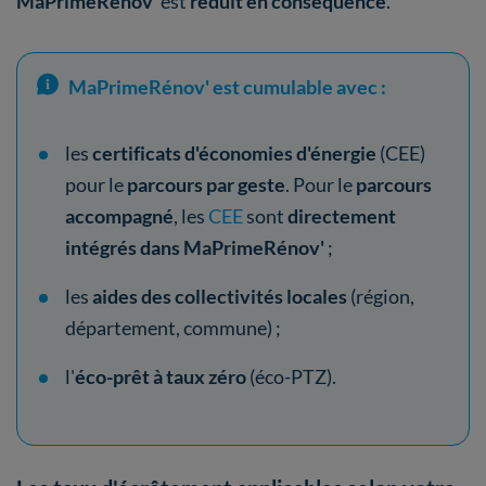
MaPrimeRénov'
est
réduit en conséquence
.
MaPrimeRénov' est cumulable avec :
les
certificats d'économies d'énergie
(CEE)
pour le
parcours par geste
. Pour le
parcours
accompagné
, les
CEE
sont
directement
intégrés
dans MaPrimeRénov'
;
les
aides des collectivités locales
(région,
département, commune) ;
l'
éco-prêt à taux zéro
(éco-PTZ).