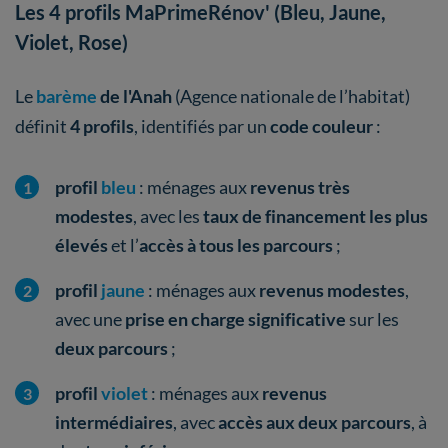
Les 4 profils MaPrimeRénov' (Bleu, Jaune,
Violet, Rose)
Le
barème
de l'Anah
(Agence nationale de l’habitat)
définit
4 profils
, identifiés par un
code couleur
:
profil
bleu
: ménages aux
revenus très
modestes
, avec les
taux de financement les plus
élevés
et l’
accès à tous les parcours
;
profil
jaune
: ménages aux
revenus modestes
,
avec une
prise en charge significative
sur les
deux parcours
;
profil
violet
: ménages aux
revenus
intermédiaires
, avec
accès aux deux parcours
, à