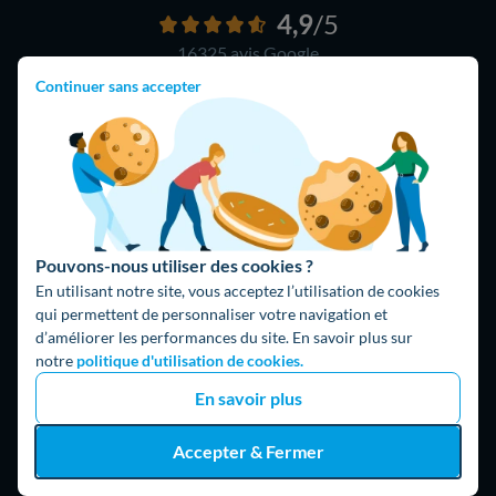
4,9
/5
16325 avis
Google
Continuer sans accepter
Pouvons-nous utiliser des cookies ?
En utilisant notre site, vous acceptez l’utilisation de cookies
qui permettent de personnaliser votre navigation et
d’améliorer les performances du site. En savoir plus sur
notre
politique d'utilisation de cookies.
Hello What ?
En savoir plus
Blog
L'équipe de rédaction
Accepter & Fermer
Hello Watt Espagne