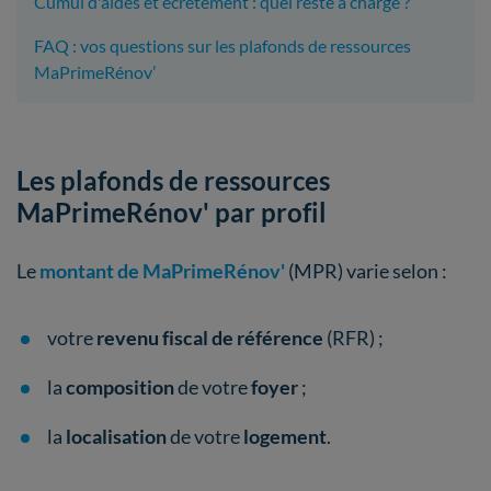
Cumul d'aides et écrêtement : quel reste à charge ?
FAQ : vos questions sur les plafonds de ressources
MaPrimeRénov’
Les plafonds de ressources
MaPrimeRénov' par profil
Le
montant de
MaPrimeRénov'
(MPR) varie selon :
votre
revenu fiscal de référence
(RFR) ;
la
composition
de votre
foyer
;
la
localisation
de votre
logement
.