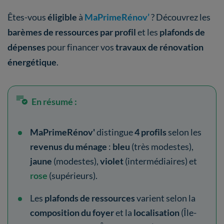
Êtes-vous
éligible
à
MaPrimeRénov’
? Découvrez les
barèmes de ressources par profil
et les
plafonds de
dépenses
pour financer vos
travaux de rénovation
énergétique
.
En résumé :
MaPrimeRénov'
distingue
4 profils
selon les
revenus du ménage
:
bleu
(très modestes),
jaune
(modestes),
violet
(intermédiaires) et
rose
(supérieurs).
Les
plafonds de ressources
varient selon la
composition du foyer
et la
localisation
(Île-