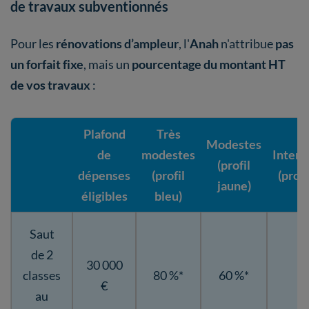
de travaux subventionnés
Pour les
rénovations d’ampleur
, l'
Anah
n'attribue
pas
un forfait fixe
, mais un
pourcentage du montant HT
de vos travaux
:
Plafond
Très
Modestes
de
modestes
Interm
(profil
dépenses
(profil
(profi
jaune)
éligibles
bleu)
Saut
de 2
30 000
classes
80 %*
60 %*
4
€
au