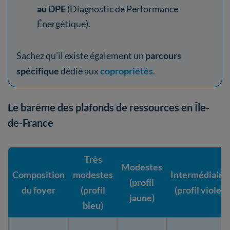
au DPE
(Diagnostic de Performance
Énergétique).
Sachez qu’il existe également un
parcours
spécifique
dédié aux
copropriétés
.
Le barème des plafonds de ressources en Île-
de-France
Très
Modestes
Composition
modestes
Intermédiaire
(profil
du foyer
(profil
(profil violet)
jaune)
bleu)