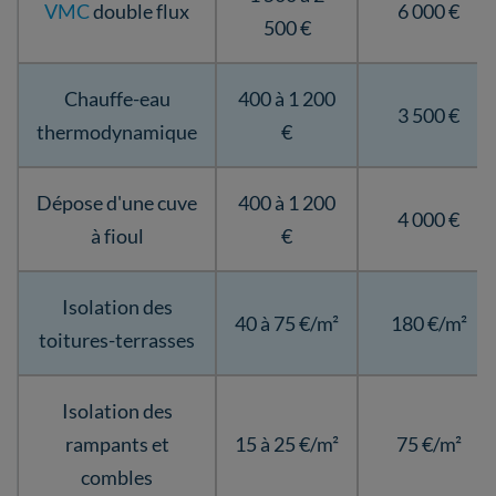
VMC
double flux
6 000 €
500 €
Chauffe-eau
400 à 1 200
3 500 €
thermodynamique
€
Dépose d'une cuve
400 à 1 200
4 000 €
à fioul
€
Isolation des
40 à 75 €/m²
180 €/m²
toitures-terrasses
Isolation des
rampants et
15 à 25 €/m²
75 €/m²
combles