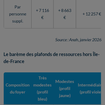
Par
+ 7 116
+ 8 663
personne
+ 12 257 €
€
€
suppl.
Source : Anah, janvier 2026
Le barème des plafonds de ressources hors Île-
de-France
Très
Modestes
Composition
modestes
Intermédiaire
(profil
du foyer
(profil
(profil violet)
jaune)
bleu)