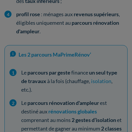
des
taux inférieurs
;
profil rose
: ménages aux
revenus supérieurs
,
éligibles uniquement au
parcours rénovation
d'ampleur
.
Les 2 parcours MaPrimeRénov’
Le
parcours par geste
finance
un seul type
de travaux
à la fois (chauffage,
isolation
,
etc.).
Le
parcours rénovation d'ampleur
est
destiné aux
rénovations globales
comprenant au moins
2 gestes d’isolation
et
permettant de gagner au minimum
2 classes