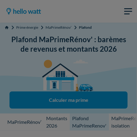
Prime énergie
MaPrimeRénov’
Plafond
Accueil
Plafond MaPrimeRénov' : barèmes
de revenus et montants 2026
Calculer ma prime
Montants
Plafond
MaPrimeRé
MaPrimeRénov’
2026
MaPrimeRenov'
isolation