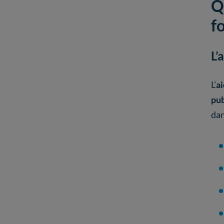
Q
f
L’
L'
ai
pub
dan