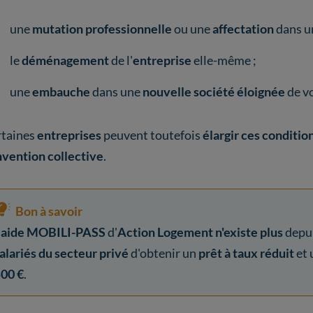
une
mutation professionnelle
ou une
affectation
dans 
le
déménagement
de l'
entreprise
elle-même ;
une
embauche
dans une
nouvelle société éloignée
de v
rtaines
entreprises
peuvent toutefois
élargir ces conditio
vention collective
.
Bon à savoir
'
aide MOBILI-PASS
d'
Action Logement
n'existe plus
depui
alariés du secteur privé
d'obtenir un
prêt à taux réduit
et 
00 €
.