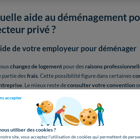
uelle aide au déménagement pour
ecteur privé ?
aide de votre employeur pour déménager
vous
changez de logement
pour des
raisons professionnell
 partie des
frais
. Cette possibilité figure dans certaines
co
ntreprise
. Le mieux reste de
consulter votre convention
ou
.
ns accepter
on les
accords
, l'
aide
peut prendre
plusieurs formes
:
us utiliser des cookies ?
un
remboursement total
ou
partiel
des
frais de démén
 notre site, vous acceptez l’utilisation de cookies qui permettent de perso