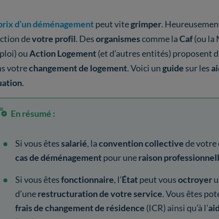
prix d’un déménagement
peut vite
grimper
. Heureusemen
ction de
votre profil
. Des
organismes
comme la
Caf
(ou la
loi) ou
Action Logement
(et d’autres entités) proposent 
s votre
changement de logement
. Voici un
guide
sur les
ai
uation
.
En résumé :
Si vous êtes
salarié
, la
convention collective
de votre
cas de déménagement
pour une
raison
professionnel
Si vous êtes
fonctionnaire
, l’
État
peut vous
octroyer
u
d’une
restructuration de votre service
. Vous êtes po
frais de changement de résidence
(ICR) ainsi qu’à l’
aid