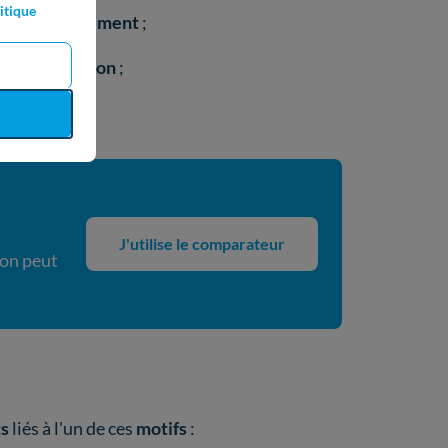
itique
ment
de
logement
;
de la
transition
;
obilité
.
J'utilise le comparateur
 on peut
s
liés à l'un de ces
motifs
: