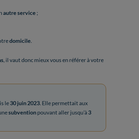
un
autre service
;
otre
domicile
.
ns
, il vaut donc mieux vous en référer à votre
s le
30 juin 2023
. Elle permettait aux
une
subvention
pouvant aller jusqu'à
3