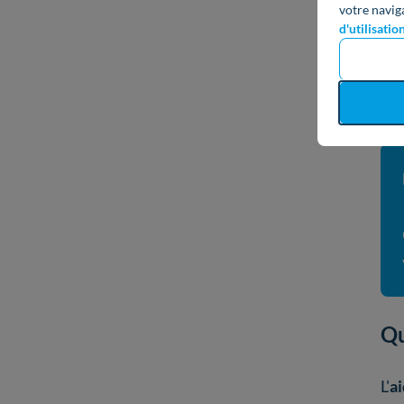
votre navig
d'utilisatio
Qu
L'
a