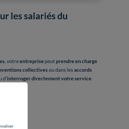
 les salariés du
es
, votre
entreprise
peut
prendre en charge
nventions collectives
ou dans les
accords
 d'
interroger directement votre service
agement
;
nnaliser