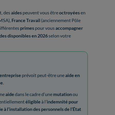
t, des
aides
peuvent vous être
octroyées
en
 MSA),
France Travail
(anciennement Pôle
différentes
primes
pour vous
accompagner
des disponibles en 2026
selon votre
entreprise
prévoit peut-être une
aide en
le
.
ne
aide
dans le cadre d’une
mutation
ou
tentiellement
éligible
à l’
indemnité
pour
e à l’installation des personnels de l’État