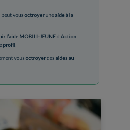
l
peut vous
octroyer
une
aide à la
ir l’aide
MOBILI-JEUNE
d’
Action
re
profil
.
ement vous
octroyer
des
aides au