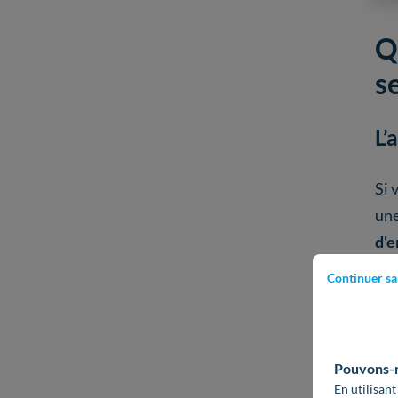
Q
s
L’
Si 
une
d'e
RH
Continuer sa
Sel
Pouvons-no
En utilisant