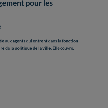
gement pour les
t
ée
aux
agents
qui
entrent
dans la
fonction
ire
de la
politique de la ville
. Elle couvre,