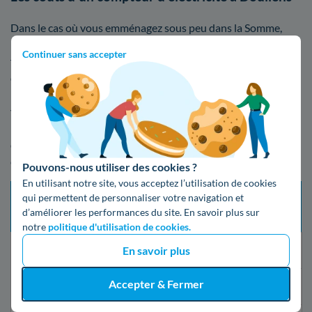
Dans le cas où vous emménagez sous peu dans la Somme,
nous vous conseillons de vous y prendre rapidement pour
Continuer sans accepter
faire installer l'électricité chez vous. Quelques jours, voire
quelques semaines, peuvent être nécessaires avant de
pouvoir être raccordé à l'électricité après la mise en route de
votre compteur à Doullens. Nous vous avons regroupé dans
la grille ci-dessous les divers coûts qui existent selon les
diverses installations pour une mise en route de votre
compteur d'électricité:
Pouvons-nous utiliser des cookies ?
En utilisant notre site, vous acceptez l’utilisation de cookies
Tarif
qui permettent de personnaliser votre navigation et
Délai d’intervention
Type de mise en service
prestation
d’améliorer les performances du site. En savoir plus sur
maximum
(TTC)
notre
politique d'utilisation de cookies.
En savoir plus
Changement de fournisseur
21 jours
Gratuit
Accepter & Fermer
Mise en service standard
5 jours ouvrés
16,79€