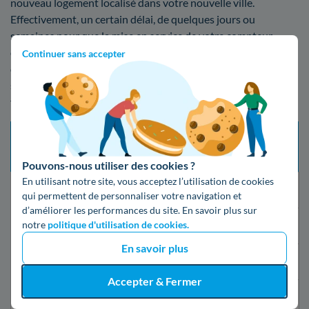
nouveau logement localisé dans votre nouvelle ville.
Effectivement, un certain délai, de quelques jours ou
semaines pour que la mise en service de votre compteur
d'électricité soit réalisée au Bourget. Veuillez trouver ci-
Continuer sans accepter
dessous le tableau des tarifs regroupant les multiples
services qui additionné à l'ouverture du compteur, font
fluctuer le coût de l'installation :
Tarif
Délai d’intervention
Type de mise en service
prestation
maximum
(TTC)
Pouvons-nous utiliser des cookies ?
En utilisant notre site, vous acceptez l’utilisation de cookies
Changement de fournisseur
21 jours
Gratuit
qui permettent de personnaliser votre navigation et
d’améliorer les performances du site. En savoir plus sur
notre
politique d'utilisation de cookies.
Mise en service standard
5 jours ouvrés
16,79€
En savoir plus
Mise en service express
2 jours ouvrés
55,07€
Accepter & Fermer
24h après la
Mise en service d’urgence
149,19€