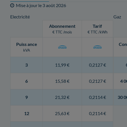
Mise à jour le
3 août 2026
Electricité
Gaz
Abonnement
Tarif
€ TTC /mois
€ TTC /kWh
Puiss
ance
Con
kVA
3
11,99 €
0,2127 €
6
15,58 €
0,2127 €
4 0
9
21,32 €
0,2114 €
30 0
12
25,63 €
0,2114 €