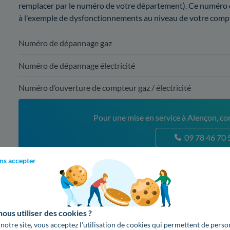
remplacer par le numéro de votre département). Ce numéro 
à l'exemple de dysfonctionnements au niveau de votre comp
Numéro de dépannage gaz
Numéro de dépannage électricité
Numéro d’ouverture de compteur gaz / électricité
Pour une mise en service à Alençon, con
09 78 46 70 
(appel non surta
ns accepter
2. Quelles sont les différentes offres d
notre comparatif
us utiliser des cookies ?
 notre site, vous acceptez l’utilisation de cookies qui permettent de perso