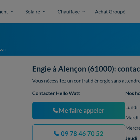
ent
Solaire
Chauffage
Achat Groupé
çon
Engie à Alençon (61000): contact
Vous nécessitez un contrat d'énergie sans attendre,
Contacter Hello Watt
Nos ho
Lundi
Me faire appeler
Mardi
Mercr
09 78 46 70 52
Jeudi