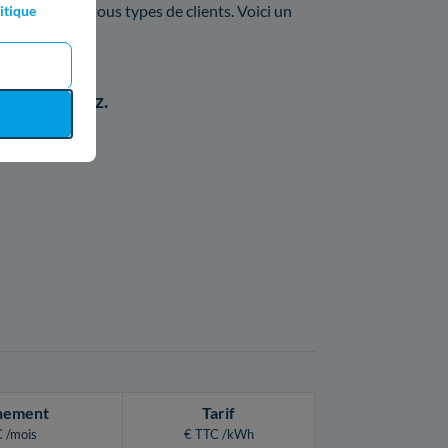
 offres pour tous types de clients. Voici un
itique
pour son gaz.
le de Alençon.
nement
Tarif
 /mois
€ TTC /kWh