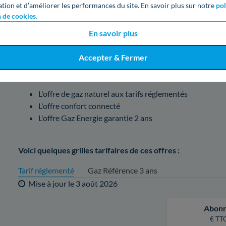
En tant que fournisseur important, Engie dispose de multiples
ation et d’améliorer les performances du site. En savoir plus sur notre
pol
n de cookies.
comparatif de celles-ci pour vous aider à en choisir une.
En savoir plus
Voici toutes les offres que commercialise ENGIE 
Accepter & Fermer
Elles sont listées dans la grille et sont disponibles dans la vil
L'offre de gaz naturel aux tarifs réglementés
L'offre confort connecté
L'offre Gaz Energie garantie 2 ans
Voici quelques grilles tarifaires de ces offres :
Tarif réglementé
Gaz Référence 3 ans
Mise à jour le
3 août 2026
Abon
€ TTC