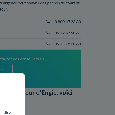
d'urgence peut couvrir des pannes de courant
teur.
0 800 47 33 33
09 72 67 50 61
09 75 18 60 60
tactez nos conseillers au
52
xé)
u fournisseur d'Engie, voici
nnaliser