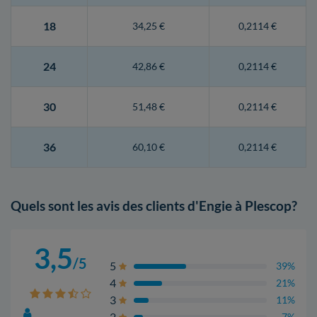
18
34,25 €
0,2114 €
24
42,86 €
0,2114 €
30
51,48 €
0,2114 €
36
60,10 €
0,2114 €
Quels sont les avis des clients d'Engie à Plescop?
3,5
/5
5
39%
4
21%
3
11%
2