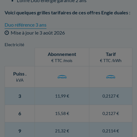
L'offre Duo énergie garantie 2 ans
Voici quelques grilles tarifaires de ces offres Engie duales :
Duo référence 3 ans
Mise à jour le
3 août 2026
Electricité
Abonnement
Tarif
€ TTC /mois
€ TTC /kWh
Puiss
.
kVA
3
11,99 €
0,2127 €
6
15,58 €
0,2127 €
9
21,32 €
0,2114 €