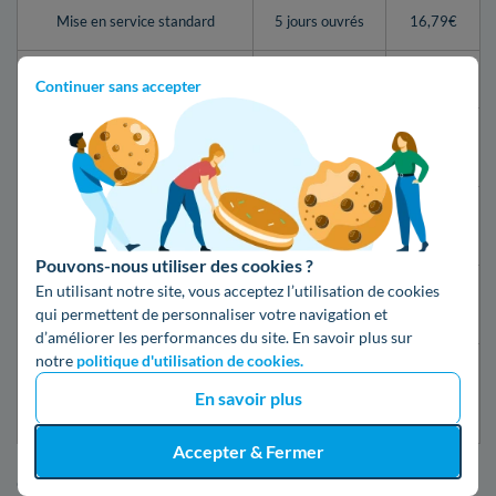
Mise en service standard
5 jours ouvrés
16,79€
Mise en service express
2 jours ouvrés
55,07€
Continuer sans accepter
24h après la
Mise en service d’urgence
149,19€
souscription
Mise en service d’urgence
30 minutes
69,76€
compteur Linky
Pouvons-nous utiliser des cookies ?
En utilisant notre site, vous acceptez l’utilisation de cookies
Première mise en service
10 jours
50,56€
qui permettent de personnaliser votre navigation et
(nouveau raccordement)
ouvrés
d’améliorer les performances du site. En savoir plus sur
notre
politique d'utilisation de cookies.
Première mise en service
(nouveau raccordement
5 jours ouvrés
88,84€
En savoir plus
express)
Accepter & Fermer
Cette démarche implique un laps de temps entre la demande