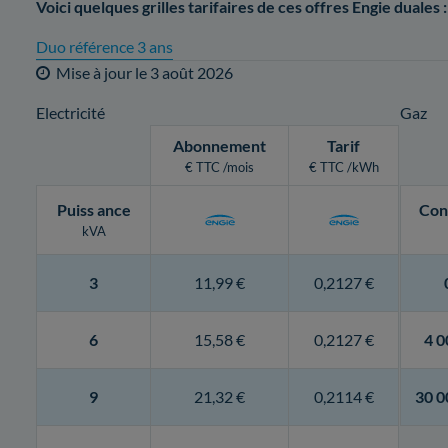
Voici quelques grilles tarifaires de ces offres Engie duales :
Duo référence 3 ans
Mise à jour le
3 août 2026
Electricité
Gaz
Abonnement
Tarif
€ TTC /mois
€ TTC /kWh
Puiss
ance
Con
kVA
3
11,99 €
0,2127 €
6
15,58 €
0,2127 €
4 0
9
21,32 €
0,2114 €
30 0