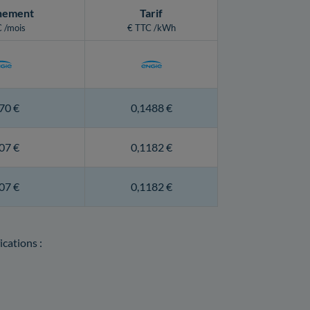
nement
Tarif
 /mois
€ TTC /kWh
70 €
0,1488 €
07 €
0,1182 €
07 €
0,1182 €
ications :