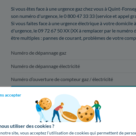
Si vous êtes face à une urgence gaz chez vous à Quint-Fonseg
son numéro d'urgence, le 0 800 47 33 33 (service et appel gra
Si vous faites face à une urgence électrique à votre domicile
d'urgence, le 09 72 67 50 XX (XX à remplacer par le numéro
être multiples : pannes de courant, problèmes de votre compt
Numéro de dépannage gaz
Numéro de dépannage électricité
Numéro d’ouverture de compteur gaz / électricité
ns accepter
Pour une mise en service à Quint-Fonsegrive
09 78 46 70 
(appel non surta
us utiliser des cookies ?
 notre site, vous acceptez l’utilisation de cookies qui permettent de perso