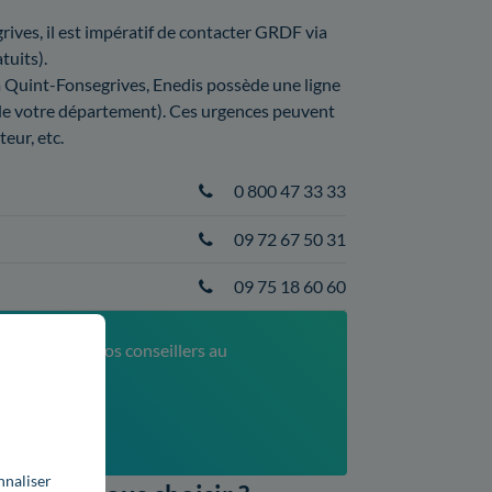
rives, il est impératif de contacter GRDF via
tuits).
 à Quint-Fonsegrives, Enedis possède une ligne
 de votre département). Ces urgences peuvent
eur, etc.
0 800 47 33 33
09 72 67 50 31
09 75 18 60 60
s, contactez nos conseillers au
52
xé)
nnaliser