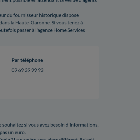
eur du fournisseur historique dispose
 dans la Haute-Garonne. Si vous tenez à
utefois passer à l'agence Home Services
Par téléphone
09 69 39 99 93
e souhaitez si vous avez besoin d'informations.
 pas un euro.
ie ? Le numéro sera alors différent, il s'agit