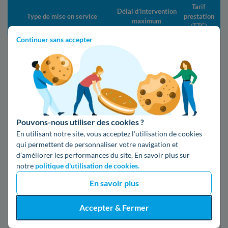
Tarif
Délai d’intervention
Type de mise en service
prestation
maximum
(TTC)
Continuer sans accepter
Changement de fournisseur
21 jours
Gratuit
Mise en service standard
5 jours ouvrés
16,79€
Mise en service express
2 jours ouvrés
55,07€
Pouvons-nous utiliser des cookies ?
24h après la
Mise en service d’urgence
149,19€
En utilisant notre site, vous acceptez l’utilisation de cookies
souscription
qui permettent de personnaliser votre navigation et
d’améliorer les performances du site. En savoir plus sur
Mise en service d’urgence
notre
politique d'utilisation de cookies.
30 minutes
69,76€
compteur Linky
En savoir plus
Première mise en service
10 jours
50,56€
Accepter & Fermer
(nouveau raccordement)
ouvrés