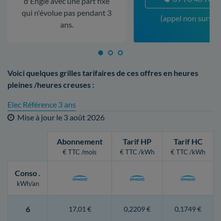
d'Engie avec une part fixe
qui n'évolue pas pendant 3
(appel non surtax
ans.
Voici quelques grilles tarifaires de ces offres en heures
pleines /heures creuses :
Elec Référence 3 ans
Mise à jour le
3 août 2026
Abonnement
Tarif HP
Tarif HC
€ TTC /mois
€ TTC /kWh
€ TTC /kWh
Conso
.
kWh/an
6
17,01 €
0,2209 €
0,1749 €