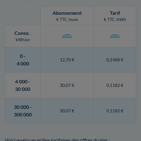
Abonnement
Tarif
€ TTC /mois
€ TTC /kWh
Conso
.
kWh/an
0 -
12,70 €
0,1488 €
4 000
4 000 -
30,07 €
0,1182 €
30 000
30 000 -
30,07 €
0,1182 €
300 000
Voici quelques grilles tarifaires des offres duales :