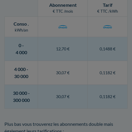
Abonnement
Tarif
€ TTC /mois
€ TTC /kWh
Conso
.
kWh/an
0 -
12,70 €
0,1488 €
4 000
4 000 -
30,07 €
0,1182 €
30 000
30 000 -
30,07 €
0,1182 €
300 000
Plus bas vous trouverez les abonnements double mais
également leurs tarifications :