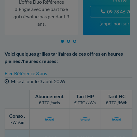
L'offre Duo Référence
d'Engie avec une part fixe
09 78 46 70 5
qui n'évolue pas pendant 3
(appel non surtax
ans.
Voici quelques grilles tarifaires de ces offres en heures
pleines /heures creuses :
Elec Référence 3 ans
Mise à jour le
3 août 2026
Abonnement
Tarif HP
Tarif HC
€ TTC /mois
€ TTC /kWh
€ TTC /kWh
Conso
.
kWh/an