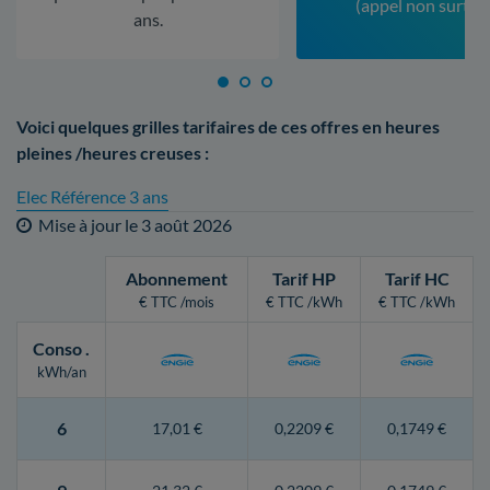
(appel non surtax
ans.
Voici quelques grilles tarifaires de ces offres en heures
pleines /heures creuses :
Elec Référence 3 ans
Mise à jour le
3 août 2026
Abonnement
Tarif HP
Tarif HC
€ TTC /mois
€ TTC /kWh
€ TTC /kWh
Conso
.
kWh/an
6
17,01 €
0,2209 €
0,1749 €