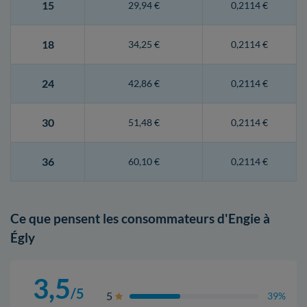
15
29,94 €
0,2114 €
18
34,25 €
0,2114 €
24
42,86 €
0,2114 €
30
51,48 €
0,2114 €
36
60,10 €
0,2114 €
Ce que pensent les consommateurs d'Engie à
Égly
3,5
/5
5
39%