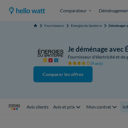
Comparateur
Déménagemen
Fournisseurs
Énergies du Santerre
Déménager av
Accueil
Je déménage avec É
Fournisseur d'électricité et de 
(9 avis)
Comparer les offres
Avis clients
Avis et prix
Mon contrat
In