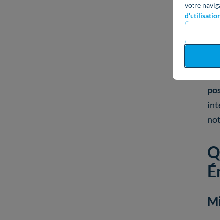
votre navig
Si,
d'utilisatio
d’é
log
sou
de 
pos
int
not
Q
É
Mi