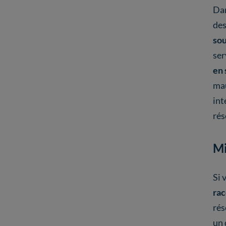
Dan
des
sou
ser
en 
mau
int
rés
Mi
Si 
rac
rés
un 