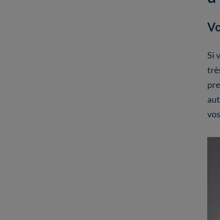
Vo
Si 
trè
pre
aut
vo