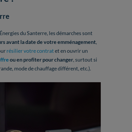
rre
Énergies du Santerre, les démarches sont
urs avant la date de votre emménagement
,
our
résilier votre contrat
et en ouvrir un
ffre
ou en profiter pour changer
, surtout si
ande, mode de chauffage différent, etc.).