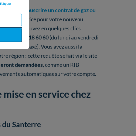
itique
vous devrez
souscrire un contrat de gaz ou
mise en service pour votre nouveau
cer ! Vous pouvez en quelques clics
att au 09 75 18 60 60
(du lundi au vendredi
sera pas surtaxé)
.
Vous avez aussi la
tre région : cette requête se fait via le site
s seront demandées
, comme un RIB
lèvements automatiques sur votre compte.
de mise en service chez
s du Santerre