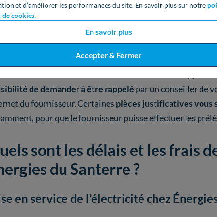
ation et d’améliorer les performances du site. En savoir plus sur notre
pol
 en revanche,
vous n’étiez pas client chez ce fournisseur, 
n de cookies.
lectricité
(ou les deux selon vos besoins)
et demander une 
En savoir plus
ement. Pensez à bien
comparer les offres
avant de vous lan
Accepter & Fermer
scrire en ligne
ou bien
appeler le service client d’Hello W
8h00 à 21h00 et le samedi de 9h00 à 19h00, votre appel ne 
sibilité de demander à être rappelé
par un conseiller de vo
ernet du fournisseur. Certaines
pièces justificatives vou
amment, pour que le fournisseur puisse effectuer les pré
uels sont les délais et les frais 
nergies du Santerre ?
se en service de l’électricité chez Énergie