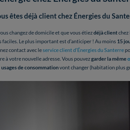
us êtes déjà client chez Énergies du Sante
vous changez de domicile et que vous étiez
déjà client
chez 
s faciles. Le plus important est d’anticiper ! Au moins
15 jo
nez contact avec le
service client d’Énergies du Santerre
p
re à votre nouvelle adresse. Vous pouvez
garder la même
o
s
usages de consommation
vont changer (habitation plus gr