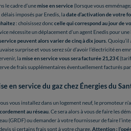
s le cadre d’une
mise en service
(lorsque vous emménagez 
 délais imposés par Enedis, la
date d’activation de votre fo
haitez
: choisissez donc
celle qui correspond au jour de vo
vice nécessite un déplacement d’un agent Enedis pour une 
service peuvent alors varier de cinq à dix jours
. Quoiqu’il 
vaise surprise et vous serez sûr d’avoir l’électricité en e
ervenir, la
mise en service vous sera facturée 21,23 €
(tari
erve de frais supplémentaires éventuellement facturés par 
se en service du gaz chez Énergies du San
vous vous installez dans un logement neuf, le promoteur n
cordement au réseau
. Ce sera alors à vous de faire les dé
eau (GRDF) ou demander à votre fournisseur de faire l’int
devis si certains frais sont à votre charge.
Attention : l’opé