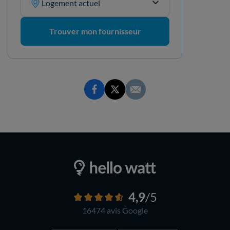
Logement actuel
Trouver mon fournisseur
4,9
/5
16474 avis
Google