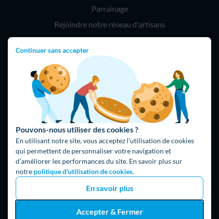
Parrainage
Rejoindre notre réseau d'artisans
Continuer sans accepter
Hello !
09 75 18 60 60
(8h-21h)
75018 Paris
Pouvons-nous utiliser des cookies ?
En utilisant notre site, vous acceptez l’utilisation de cookies
qui permettent de personnaliser votre navigation et
d’améliorer les performances du site. En savoir plus sur
Fait avec ⚡ par Hello Watt
notre
politique d'utilisation de cookies.
© 2026 Hello Watt |
CGU
|
Mentions légales
|
Données
En savoir plus
personnelles
|
Cookies
|
Méthodologie et fonctionnement du
comparateur
|
Traitement des avis
Accepter & Fermer