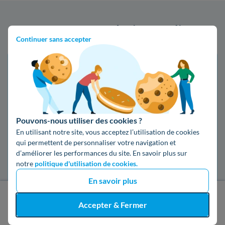
Recevez votre devis en 3 clics
Continuer sans accepter
Pouvons-nous utiliser des cookies ?
En utilisant notre site, vous acceptez l’utilisation de cookies
qui permettent de personnaliser votre navigation et
Vous êtes
d’améliorer les performances du site. En savoir plus sur
notre
politique d'utilisation de cookies.
Propriétaire
En savoir plus
Pour votre
J'obtiens un devis gratuit
Accepter & Fermer
Ma maison