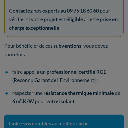
Contactez
nos
experts
au
09 75 18 60 60
pour
vérifier si votre
projet
est
éligible
à cette
prise en
charge exceptionnelle
.
Pour bénéficier de ces
subventions
, vous devez
toutefois :
faire appel à un
professionnel certifié RGE
(Reconnu Garant de l’Environnement) ;
respecter une
résistance thermique minimale
de
6 m².K/W
pour
votre
isolant
.
Isolez vos combles au meilleur prix