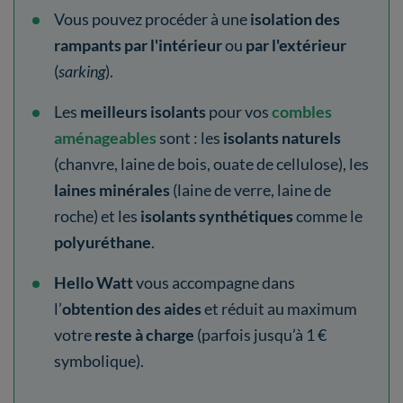
Vous pouvez procéder à une
isolation des
rampants
par l'intérieur
ou
par l'extérieur
(
sarking
).
Les
meilleurs isolants
pour vos
combles
aménageables
sont : les
isolants naturels
(chanvre, laine de bois, ouate de cellulose),
les
laines minérales
(laine de verre, laine de
roche) et les
isolants synthétiques
comme le
polyuréthane
.
Hello Watt
vous accompagne dans
l’
obtention des aides
et réduit au maximum
votre
reste à charge
(parfois jusqu’à 1 €
symbolique).