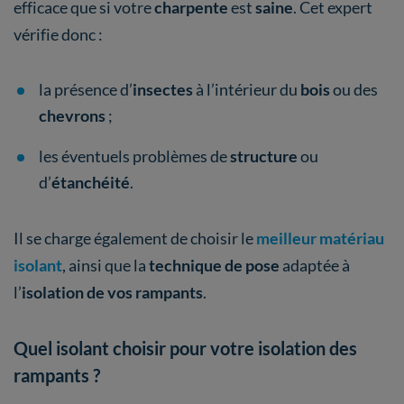
efficace que si votre
charpente
est
saine
.
Cet expert
vérifie donc :
la présence d’
insectes
à l’intérieur du
bois
ou des
chevrons
;
les éventuels problèmes de
structure
ou
d’
étanchéité
.
Il se charge également de choisir le
meilleur matériau
isolant
, ainsi que la
technique de pose
adaptée à
l’
isolation de vos rampants
.
Quel isolant choisir pour votre isolation des
rampants ?