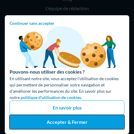
L'équipe de rédaction
Continuer sans accepter
Hello Team
Jobs
Rejoindre notre réseau d'artisans
Parrainage
Pouvons-nous utiliser des cookies ?
Hello !
En utilisant notre site, vous acceptez l’utilisation de cookies
09 75 18 60 60
(8h-21h)
qui permettent de personnaliser votre navigation et
d’améliorer les performances du site. En savoir plus sur
75018 Paris
notre
politique d'utilisation de cookies.
En savoir plus
Accepter & Fermer