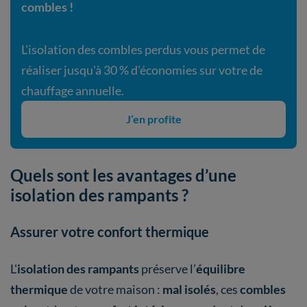
combles !
L'isolation des combles perdus vous permet de
réaliser jusqu'à 30 % d'économies sur votre de
chauffage annuelle.
J’en profite
Quels sont les avantages d’une
isolation des rampants ?
Assurer votre confort thermique
L'
isolation des rampants
préserve l’
équilibre
thermique
de votre maison :
mal isolés
, ces
combles