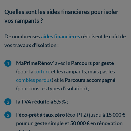
Quelles sont les aides financières pour isoler
vos rampants ?
De nombreuses
aides financières
réduisent le
coût
de
vos
travaux d’isolation
:
MaPrimeRénov’
avec le
Parcours par geste
(pour la
toiture
et les rampants, mais pas les
combles perdus
) et le
Parcours accompagné
(pour tous les types d'isolation) ;
la
TVA réduite
à 5,5 %
;
l’
éco-prêt à taux zéro
(éco-PTZ) jusqu’à
15 000 €
pour un
geste simple
et
50 000 €
en
rénovation