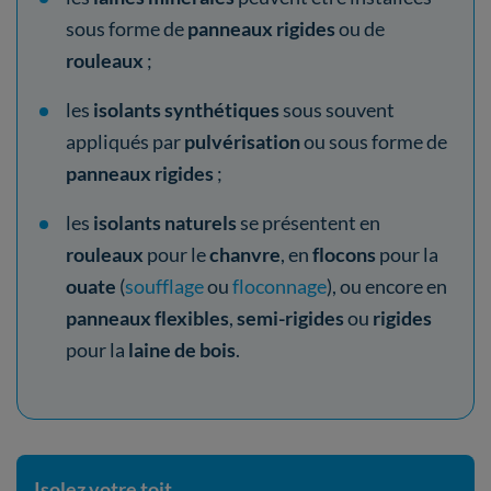
sous forme de
panneaux rigides
ou de
rouleaux
;
les
isolants synthétiques
sous souvent
appliqués par
pulvérisation
ou sous forme de
panneaux rigides
;
les
isolants naturels
se présentent en
rouleaux
pour le
chanvre
, en
flocons
pour la
ouate
(
soufflage
ou
floconnage
), ou encore en
panneaux flexibles
,
semi-rigides
ou
rigides
pour la
laine de bois
.
Isolez votre toit