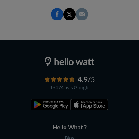
4,9
/5
16474 avis
Google
Hello What ?
Blog