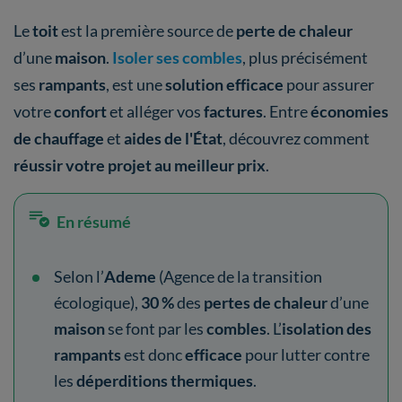
Le
toit
est la première source de
perte de chaleur
d’une
maison
.
Isoler ses combles
, plus précisément
ses
rampants
, est une
solution efficace
pour assurer
votre
confort
et alléger vos
factures
. Entre
économies
de chauffage
et
aides de l'État
, découvrez comment
réussir votre projet au meilleur prix
.
En résumé
Selon l’
Ademe
(Agence de la transition
écologique),
30 %
des
pertes de chaleur
d’une
maison
se font par les
combles
. L’
isolation des
rampants
est donc
efficace
pour lutter contre
les
déperditions thermiques
.