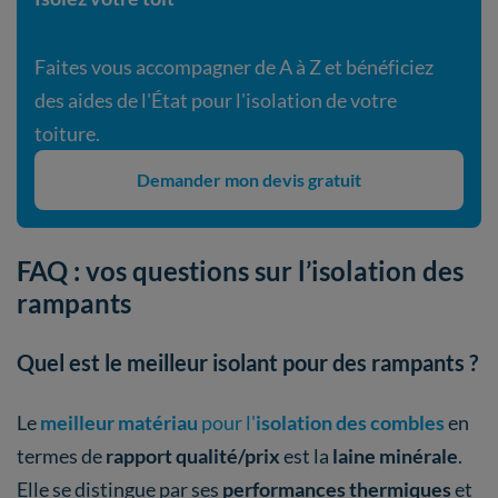
Faites vous accompagner de A à Z et bénéficiez
des aides de l'État pour l'isolation de votre
toiture.
Demander mon devis gratuit
FAQ : vos questions sur l’isolation des
rampants
Quel est le meilleur isolant pour des rampants ?
Le
meilleur matériau
pour l'
isolation des combles
en
termes de
rapport qualité/prix
est la
laine minérale
.
Elle se distingue par ses
performances thermiques
et