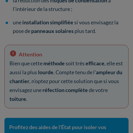
la réduction des
risques de condensation
à
l'intérieur de la structure ;
une
installation simplifiée
si vous envisagez la
pose de
panneaux solaires
plus tard.
Attention
Bien que cette
méthode
soit très
efficace
, elle est
aussi la plus
lourde
. Compte tenu de l'
ampleur du
chantier
, n'optez pour cette solution que si vous
envisagez une
réfection complète
de votre
toiture
.
Profitez des aides de l'État pour isoler vos