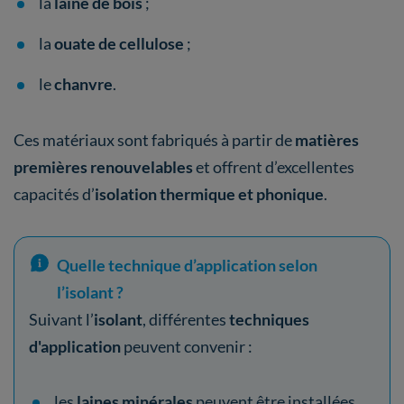
la
laine de bois
;
la
ouate de cellulose
;
le
chanvre
.
Ces matériaux sont fabriqués à partir de
matières
premières renouvelables
et offrent d’excellentes
capacités d’
isolation thermique et phonique
.
Quelle technique d’application selon
l’isolant ?
Suivant l’
isolant
, différentes
techniques
d'application
peuvent convenir :
les
laines minérales
peuvent être installées