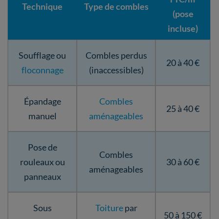
Technique
Type de combles
(pose
incluse)
Soufflage ou
Combles perdus
20 à 40 €
floconnage
(inaccessibles)
Épandage
Combles
25 à 40 €
manuel
aménageables
Pose de
Combles
rouleaux ou
30 à 60 €
aménageables
panneaux
Sous
Toiture
par
50 à 150 €