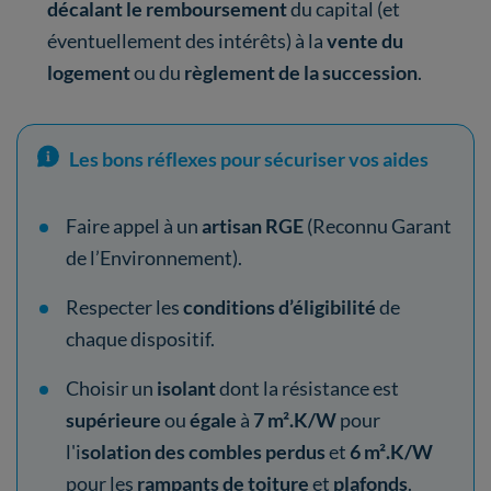
décalant le remboursement
du capital (et
éventuellement des intérêts) à la
vente du
logement
ou du
règlement de la succession
.
Les bons réflexes pour sécuriser vos aides
Faire appel à un
artisan RGE
(Reconnu Garant
de l’Environnement).
Respecter les
conditions d’éligibilité
de
chaque dispositif.
Choisir un
isolant
dont la résistance est
supérieure
ou
égale
à
7 m².K/W
pour
l'i
solation des combles perdus
et
6 m².K/W
pour les
rampants de toiture
et
plafonds
.