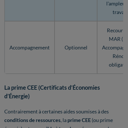
l'ampleur
travau
Recours 
MAR (M
Accompagnement
Optionnel
Accompagn
Rénov’
obligato
La prime CEE (Certificats d’Économies
d’Énergie)
Contrairement à certaines aides soumises à des
conditions de ressources
, la
prime CEE
(ou prime