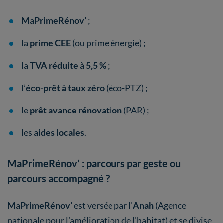
MaPrimeRénov’
;
la
prime CEE
(ou prime énergie) ;
la
TVA réduite à 5,5 %
;
l’
éco-prêt à taux zéro
(éco-PTZ) ;
le
prêt avance rénovation
(PAR) ;
les
aides locales
.
MaPrimeRénov’ : parcours par geste ou
parcours accompagné ?
MaPrimeRénov’
est versée par l’
Anah
(Agence
nationale pour l’amélioration de l’habitat) et se divise