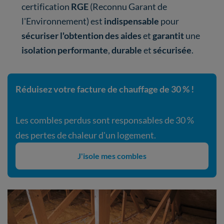
certification
RGE
(Reconnu Garant de
l'Environnement) est
indispensable
pour
sécuriser l'obtention des aides
et
garantit
une
isolation performante
,
durable
et
sécurisée
.
Réduisez votre facture de chauffage de 30 % !
Les combles perdus sont responsables de 30 %
des pertes de chaleur d'un logement.
J'isole mes combles