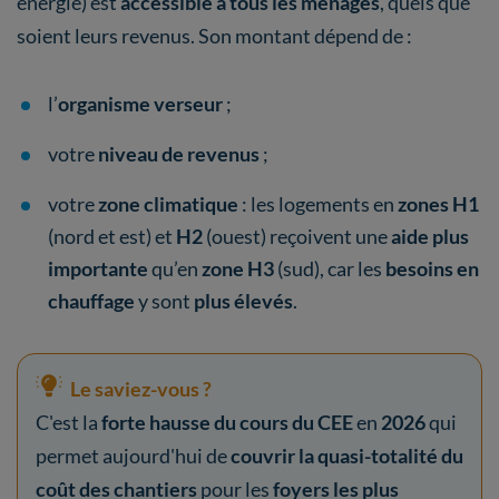
énergie) est
accessible à tous les ménages
, quels que
soient leurs revenus. Son montant dépend de :
l’
organisme verseur
;
votre
niveau de revenus
;
votre
zone climatique
: les logements en
zones
H1
(nord et est) et
H2
(ouest) reçoivent une
aide plus
importante
qu’en
zone H3
(sud), car les
besoins en
chauffage
y sont
plus élevés
.
Le saviez-vous ?
C'est la
forte hausse du cours du CEE
en
2026
qui
permet aujourd'hui de
couvrir la quasi-totalité du
coût des chantiers
pour les
foyers les plus