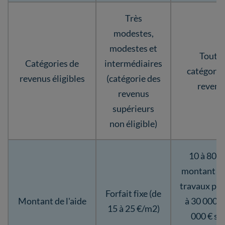
Très
modestes,
modestes et
Toute
Catégories de
intermédiaires
catégorie
revenus éligibles
(catégorie des
revenu
revenus
supérieurs
non éligible)
10 à 80 %
montant H
travaux pl
Forfait fixe (de
Montant de l'aide
à 30 000 o
15 à 25 €/m2)
000 € se