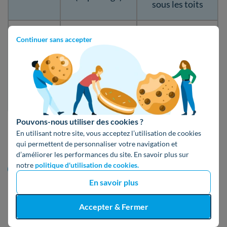
sous les toits
Projets de
Continuer sans accepter
Haute
rénovation
Fibre de
performance
globale ou à
bois
écologique et
haute exigence
thermique
écologique
Pouvons-nous utiliser des cookies ?
En utilisant notre site, vous acceptez l’utilisation de cookies
Les 3 critères pour bien choisir son isolant
qui permettent de personnaliser votre navigation et
d’améliorer les performances du site. En savoir plus sur
notre
politique d'utilisation de cookies.
La
résistance thermique
(R) : vérifiez que
En savoir plus
l'
épaisseur
posée permet d'atteindre un
minimum de R=7
(combles perdus) et
R=6
Accepter & Fermer
(rampants) pour garantir un
confort optimal
et