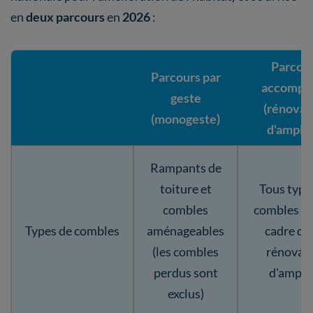
en
deux parcours
en
2026
:
Parcou
Parcours par
accompa
geste
(rénovat
(monogeste)
d'ample
Rampants de
toiture et
Tous type
combles
combles da
Types de combles
aménageables
cadre d'
(les combles
rénovat
perdus sont
d'ample
exclus)