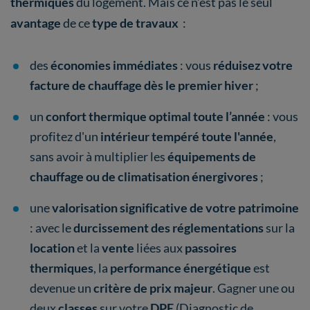
thermiques
du logement. Mais ce n’est pas le seul
avantage
de ce
type de travaux
:
des
économies immédiates
: vous
réduisez votre
facture de chauffage
dès le premier hiver
;
un
confort thermique optimal toute l’année
:
vous
profitez d'un
intérieur tempéré toute l'année
,
sans avoir à multiplier les
équipements de
chauffage ou de climatisation énergivores
;
une
valorisation significative de votre patrimoine
: avec le
durcissement des réglementations
sur la
location
et la
vente
liées aux
passoires
thermiques
, la
performance énergétique
est
devenue un
critère de prix majeur
. Gagner une ou
deux
classes
sur votre
DPE
(Diagnostic de