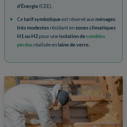
d’Énergie
(CEE).
Ce
tarif symbolique
est réservé aux
ménages
très modestes
résidant en
zones climatiques
H1 ou H2
pour une
isolation de
combles
perdus
réalisée en
laine de verre
.