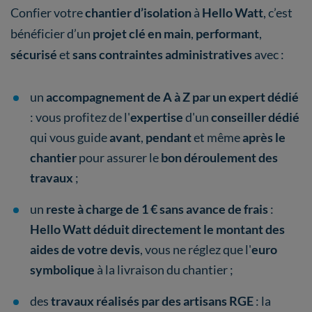
Confier votre
chantier d’isolation
à
Hello Watt
, c’est
bénéficier d’un
projet clé en main
,
performant
,
sécurisé
et
sans contraintes administratives
avec :
un
accompagnement de A à Z par un expert dédié
: vous profitez de l'
expertise
d'un
conseiller dédié
qui vous guide
avant
,
pendant
et même
après le
chantier
pour assurer le
bon déroulement des
travaux
;
un
reste à charge de 1 € sans avance de frais
:
Hello Watt
déduit directement le montant des
aides de votre devis
, vous ne réglez que l'
euro
symbolique
à la livraison du chantier ;
des
travaux
réalisés par des artisans RGE
: la