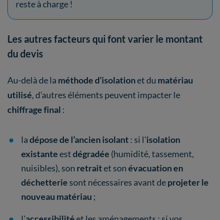
reste à charge !
Les autres facteurs qui font varier le montant
du devis
Au-delà de la
méthode d’isolation
et du
matériau
utilisé
, d’autres éléments peuvent impacter le
chiffrage final
:
la
dépose de l’ancien isolant
: si l'
isolation
existante
est
dégradée
(humidité, tassement,
nuisibles), son
retrait
et son
évacuation en
déchetterie
sont nécessaires avant de
projeter le
nouveau matériau
;
l'
accessibilité
et les aménagements : si vos