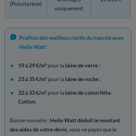
(Polystyrène)
uniquement
Profitez des meilleurs tarifs du marché avec
Hello Watt
19 à 29 €/m²
pour la
laine de verre
;
23 à 35 €/m²
pour la
laine de roche
;
22 à 33 €/m²
pour la
laine de coton Nita-
Cotton
.
Bonne nouvelle :
Hello Watt déduit le montant
des aides de votre devis
, vous ne payez que le