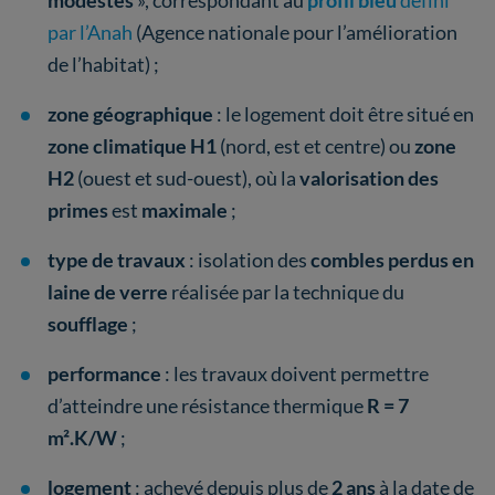
modestes
», correspondant au
profil bleu
défini
par l’Anah
(Agence nationale pour l’amélioration
de l’habitat) ;
zone géographique
: le logement doit être situé en
zone climatique H1
(nord, est et centre) ou
zone
H2
(ouest et sud-ouest), où la
valorisation des
primes
est
maximale
;
type de travaux
: isolation des
combles perdus
en
laine de verre
réalisée par la technique du
soufflage
;
performance
: les travaux doivent permettre
d’atteindre une résistance thermique
R = 7
m².K/W
;
logement
: achevé depuis plus de
2 ans
à la date de