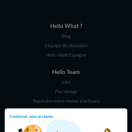
Hello What ?
Blog
L'équipe de rédaction
Hello Watt Espagne
Hello Team
Jobs
Parrainage
Rejoindre notre réseau d'artisans
Continuer sans accepter
Hello !
09 75 18 60 60
(8h-21h)