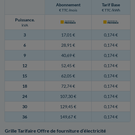
Abonnement
Tarif Base
€ TTC /mois
€ TTC /kWh
Puissance
.
kVA
3
17,01 €
0,174 €
6
28,91 €
0,174 €
9
40,69 €
0,174 €
12
52,45 €
0,174 €
15
62,05 €
0,174 €
18
72,74 €
0,174 €
24
107,30 €
0,174 €
30
129,45 €
0,174 €
36
149,67 €
0,174 €
Grille Tarifaire Offre de fourniture d’électricité