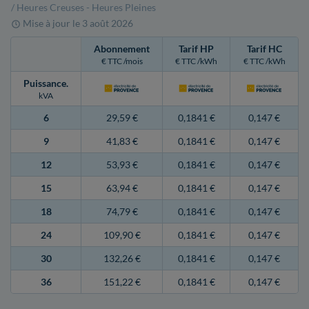
/ Heures Creuses - Heures Pleines
Mise à jour le
3 août 2026
Abonnement
Tarif HP
Tarif HC
€ TTC /mois
€ TTC /kWh
€ TTC /kWh
Puissance
.
kVA
6
29,59 €
0,1841 €
0,147 €
9
41,83 €
0,1841 €
0,147 €
12
53,93 €
0,1841 €
0,147 €
15
63,94 €
0,1841 €
0,147 €
18
74,79 €
0,1841 €
0,147 €
24
109,90 €
0,1841 €
0,147 €
30
132,26 €
0,1841 €
0,147 €
36
151,22 €
0,1841 €
0,147 €