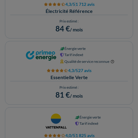
4,3/5
1 712 avis
Électricité Référence
Prix estimé :
84 €
/ mois
Énergie verte
Tarif indexé
Qualité de service reconnue
4,3/5
27 avis
Essentielle Verte
Prix estimé :
81 €
/ mois
Énergie verte
Tarif indexé
4,0/5
1 825 avis