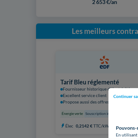
2 653 €/an
Les meilleurs contra
Tarif Bleu réglementé
Fournisseur historique d'électricité
Excellent service client
Continuer sa
Propose aussi des offres de gaz
Énergie verte
Souscription immédiate
Élec
0,2142 €
TTC/kWh
Pouvons-no
En utilisant