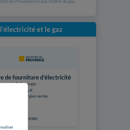
icité de Provence n'a pas d'offre de gaz
électricité et le gaz
e de fourniture d’électricité
venu La Bellenergie
nisseur provençal
gé pour les énergies vertes
ie verte
c
0,1841 €
TTC/kWh
nnaliser