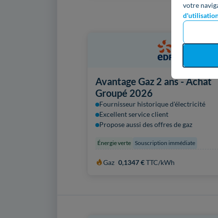
votre navig
d'utilisatio
Avantage Gaz 2 ans - Achat
Groupé 2026
Fournisseur historique d'électricité
Excellent service client
Propose aussi des offres de gaz
Énergie verte
Souscription immédiate
Gaz
0,1347 €
TTC/kWh