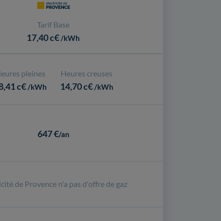
Tarif Base
17,40 c€
/kWh
eures pleines
Heures creuses
8,41 c€
14,70 c€
/kWh
/kWh
647 €
/an
icité de Provence n'a pas d'offre de gaz