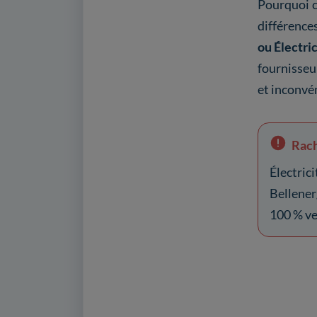
Pourquoi 
différence
ou Électri
fournisseu
et inconvé
Rach
Électri
Bellener
100 % ve