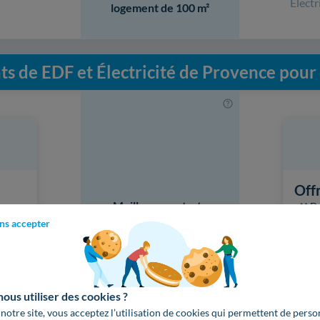
Électr
logement de 100 m²
ts de EDF et Électricité de Provence pour l'
Offr
Meilleurs contrats
❌ De
Four
d'Électricité
ns accepter
Enga
Énerg
Éle
us utiliser des cookies ?
 notre site, vous acceptez l’utilisation de cookies qui permettent de perso