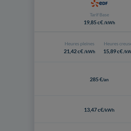
Tarif Base
19,85 c€
/kWh
Heures pleines
Heures creus
21,42 c€
15,89 c€
/kWh
/k
285 €
/an
13,47 c€
/kWh