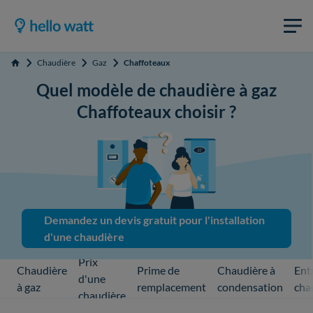
Chaudière
Gaz
Chaffoteaux
Accueil
Quel modèle de chaudière à gaz
Chaffoteaux choisir ?
Demandez un devis gratuit pour l'installation
d'une chaudière
Prix
Chaudière
Prime de
Chaudière à
Ent
d'une
à gaz
remplacement
condensation
cha
chaudière