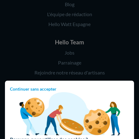
Blog
L'équipe de rédaction
Hello Watt Espagne
Hello Team
Jobs
Parrainage
Rejoindre notre réseau d'artisans
Continuer sans accepter
Hello !
09 75 18 60 60
(8h-21h)
75018 Paris