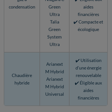
condensation
Green
aides
Ultra
financières
Talia
✔️ Compacte et
Green
écologique
System
Ultra
✔️ Utilisation
Arianext
d'une énergie
M Hybrid
Chaudière
renouvelable
Arianext
hybride
✔️ Éligible aux
M Hybrid
aides
Universal
financières