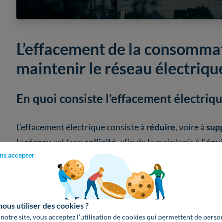
L’effacement de la consommat
maintenir le réseau électrique
En quoi consiste l’effacement électriqu
L’effacement électrique consiste à
réduire
, voire à
sup
le
réseau
est trop
sollicité
, afin de le maintenir à l’
équi
ns accepter
et l
’offre
d’énergie, il existe
deux solutions
:
augmenter la production
en recourant à des
cent
cher et polluent, car elles utilisent des
énergies f
us utiliser des cookies ?
 notre site, vous acceptez l’utilisation de cookies qui permettent de perso