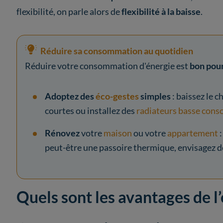
flexibilité, on parle alors de
flexibilité à la baisse
.
Réduire sa consommation au quotidien
Réduire votre consommation d'énergie est
bon pour
Adoptez des
éco-gestes
simples
: baissez le 
courtes ou installez des
radiateurs basse con
Rénovez
votre
maison
ou votre
appartement
:
peut-être une passoire thermique, envisagez de
Quels sont les avantages de l