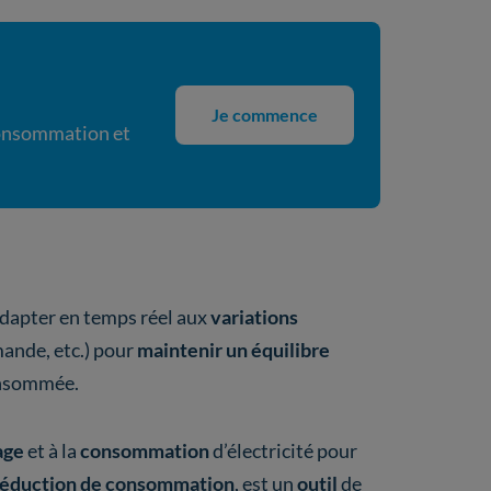
Je commence
 consommation et
?
adapter en temps réel aux
variations
mande, etc.) pour
maintenir un équilibre
consommée.
age
et à la
consommation
d’électricité pour
réduction de consommation
, est un
outil
de