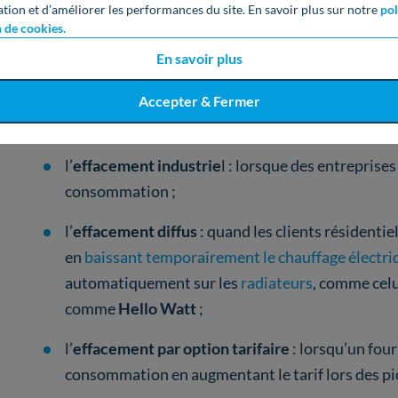
diminuer la
consommation
d’électricité en Franc
ation et d’améliorer les performances du site. En savoir plus sur notre
pol
n de cookies.
RTE
(Réseau de Transport de l’électricité), le gestion
En savoir plus
l’effacement pour éviter d’avoir à
augmenter
la produ
Accepter & Fermer
distingue plusieurs
types d’éffacement
:
l’
effacement industrie
l : lorsque des entreprise
consommation ;
l’
effacement diffus
: quand les clients résidenti
en
baissant temporairement le chauffage électri
automatiquement sur les
radiateurs
, comme cel
comme
Hello Watt
;
l’
effacement par option tarifaire
: lorsqu’un four
consommation en augmentant le tarif lors des p