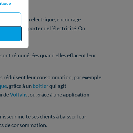
e
.
itique
naire du réseau électrique, encourage
ction ou à
importer
de l’électricité. On
s sont rémunérées quand elles effacent leur
els réduisent leur consommation, par exemple
que
, grâce à un
boîtier
qui agit
ui de
Voltalis
, ou grâce à une
application
nisseur incite ses clients à baisser leur
ics de consommation.