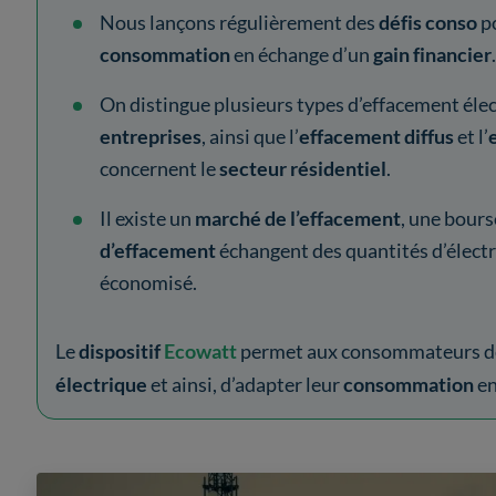
Nous lançons régulièrement des
défis conso
po
consommation
en échange d’un
gain financier
.
On distingue plusieurs types d’effacement élect
entreprises
, ainsi que l’
effacement diffus
et l’
concernent le
secteur résidentiel
.
Il existe un
marché de l’effacement
, une bours
d’effacement
échangent des quantités d’électri
économisé.
Le
dispositif
Ecowatt
permet aux consommateurs 
électrique
et ainsi, d’adapter leur
consommation
en