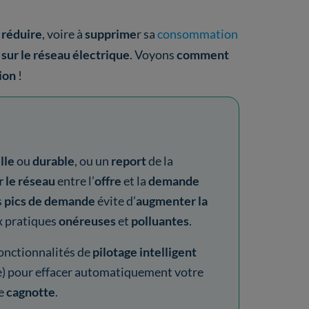
réduire
, voire à
supprime
r sa
consommation
ur le réseau électrique
. Voyons
comment
ion
!
lle
ou
durable
, ou un
report
de la
r le réseau
entre l’
offre
et la
demande
s
pics de demande
évite d’
augmenter la
x pratiques
onéreuses
et
polluantes
.
onctionnalités de
pilotage intelligent
e)
pour effacer automatiquement votre
re
cagnotte
.