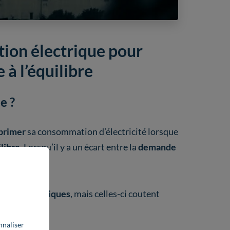
ion électrique pour
 à l’équilibre
e ?
primer
sa consommation d’électricité lorsque
libre
. Lorsqu’il y a un écart entre la
demande
rales thermiques
, mais celles-ci coutent
ossiles
;
nnaliser