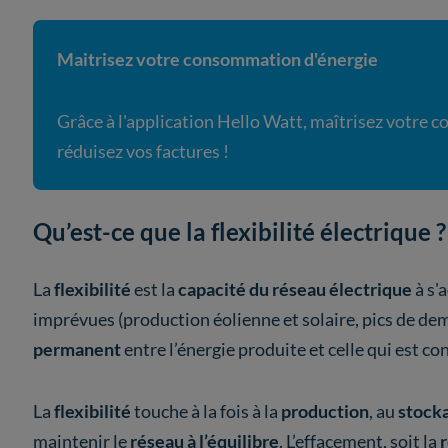
Maitrisez votre consommation d'énergie
Grâce à l'application Hello Watt, maîtrisez votre
réduisez vos factures !
Qu’est-ce que la flexibilité électrique 
La
flexibilité
est la
capacité du réseau électrique
à s'
imprévues (production éolienne et solaire, pics de de
permanent
entre l’énergie produite et celle qui est 
La
flexibilité
touche à la fois à la
production
, au
stock
maintenir le
réseau à l’équilibre
. L’effacement, soit la