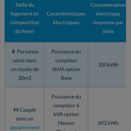
Taille du
Consommation
logement et
Caractéristiques
électrique
composition
électriques
moyenne par
du foyer
mois
🧍 Personne
Puissance du
seule dans
compteur
200 kWh
un studio de
6kVA option
20m2
Base
Puissance du
compteur 6
👬 Couple
kVA option
dans un
Heures
602 kWh
appartement