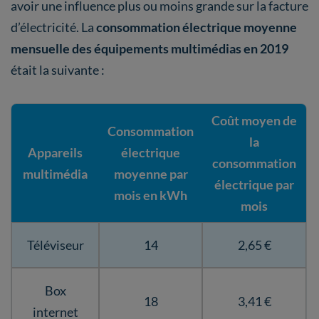
avoir une influence plus ou moins grande sur la facture
d’électricité. La
consommation électrique moyenne
mensuelle des équipements multimédias en 2019
était la suivante :
Coût moyen de
Consommation
la
Appareils
électrique
consommation
multimédia
moyenne par
électrique par
mois en kWh
mois
Téléviseur
14
2,65 €
Box
18
3,41 €
internet