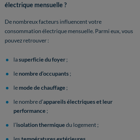
électrique mensuelle ?
De nombreux facteurs influencent votre
consommation électrique mensuelle. Parmi eux, vous
pouvez retrouver :
la
superficie du foyer
;
le
nombre d’occupants
;
le
mode de chauffage
;
le nombre d’
appareils électriques et leur
performance
;
l’
isolation thermique
du logement ;
les
températures extérieures
.