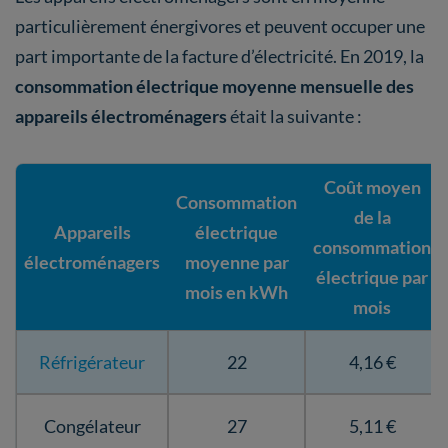
particulièrement énergivores et peuvent occuper une
part importante de la facture d’électricité. En 2019, la
consommation électrique moyenne mensuelle des
appareils électroménagers
était la suivante :
Coût moyen
Consommation
de la
Appareils
électrique
consommation
électroménagers
moyenne par
électrique par
mois en kWh
mois
Réfrigérateur
22
4,16 €
Congélateur
27
5,11 €