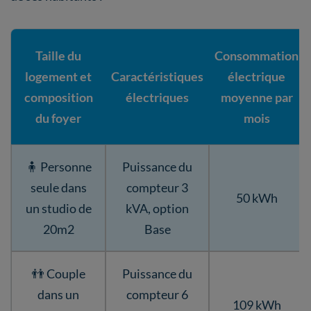
Taille du
Consommation
logement et
Caractéristiques
électrique
composition
électriques
moyenne par
du foyer
mois
🧍 Personne
Puissance du
seule dans
compteur 3
50 kWh
un studio de
kVA, option
20m2
Base
👬 Couple
Puissance du
dans un
compteur 6
109 kWh