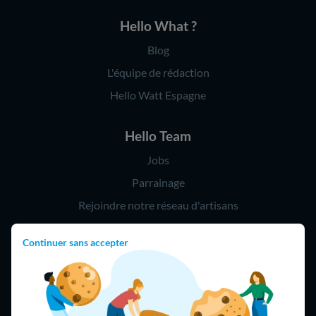
Hello What ?
Blog
L'équipe de rédaction
Hello Watt Espagne
Hello Team
Jobs
Parrainage
Rejoindre notre réseau d'artisans
Continuer sans accepter
Hello !
09 75 18 60 60
(8h-21h)
75018 Paris