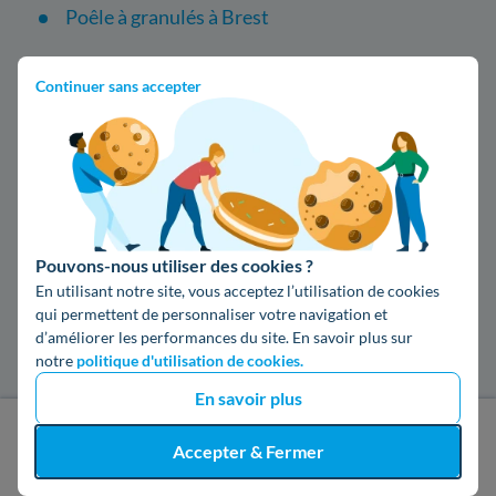
Poêle à granulés à Brest
DPE à Brest
Continuer sans accepter
Autres services disponibles à Brest
Edf à Brest
Engie à Brest
Pouvons-nous utiliser des cookies ?
En utilisant notre site, vous acceptez l’utilisation de cookies
Enedis à Brest
qui permettent de personnaliser votre navigation et
d’améliorer les performances du site. En savoir plus sur
Les entreprises d'isolation dans les autres
notre
politique d'utilisation de cookies.
villes du département du Finistère
En savoir plus
J'obtiens un devis gratuit
Accepter & Fermer
Isolation à Quimper