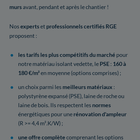
murs
avant, pendant et après le chantier !
Nos
experts
et
professionnels certifiés RGE
proposent :
les tarifs les plus compétitifs du marché
pour
notre matériau isolant vedette, le
PSE
:
160 à
180 €/m²
en moyenne (options comprises) ;
un choix parmi les
meilleurs matériaux
:
polystyrène expansé (PSE), laine de roche ou
laine de bois. Ils respectent les
normes
énergétiques pour une
rénovation d'ampleur
(R >= 4,4 m².K/W) ;
une offre complète
comprenant les options