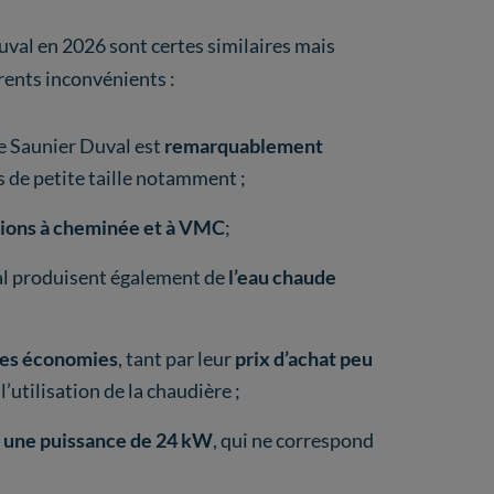
val en 2026 sont certes similaires mais
rents inconvénients :
e Saunier Duval est
remarquablement
ts de petite taille notamment ;
tions à cheminée et à VMC
;
val produisent également de
l’eau chaude
des économies
, tant par leur
prix d’achat peu
 l’utilisation de la chaudière ;
 une puissance de 24 kW
, qui ne correspond