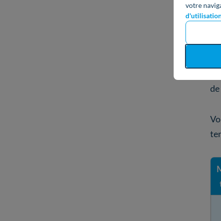
votre navig
pe
d'utilisatio
ce
En
ra
de
Vo
te
M