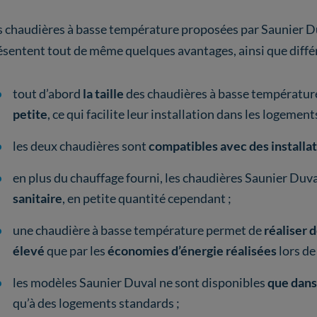
s chaudières à basse température proposées par Saunier Du
ésentent tout de même quelques avantages, ainsi que diffé
tout d’abord
la taille
des chaudières à basse températur
petite
, ce qui facilite leur installation dans les logemen
les deux chaudières sont
compatibles avec des installa
en plus du chauffage fourni, les chaudières Saunier Du
sanitaire
, en petite quantité cependant ;
une chaudière à basse température permet de
réaliser 
élevé
que par les
économies d’énergie réalisées
lors de
les modèles Saunier Duval ne sont disponibles
que dans
qu’à des logements standards ;