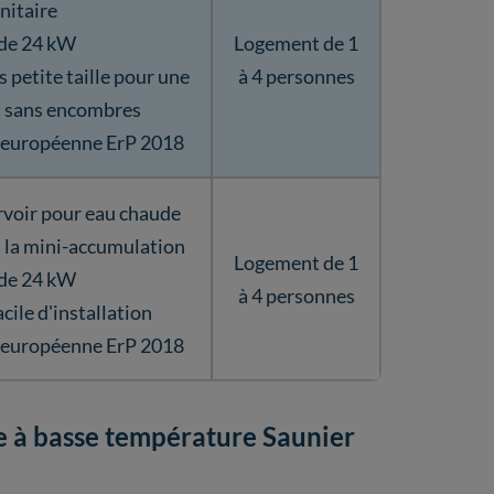
nitaire
 de 24 kW
Logement de 1
 petite taille pour une
à 4 personnes
et sans encombres
e européenne ErP 2018
ervoir pour eau chaude
 à la mini-accumulation
Logement de 1
 de 24 kW
à 4 personnes
cile d'installation
e européenne ErP 2018
e à basse température Saunier