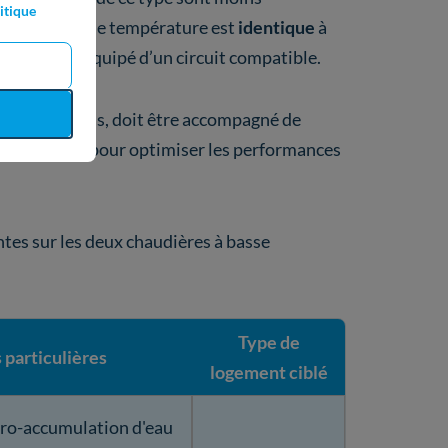
itique
haudière basse température est
identique
à
gement soit équipé d’un circuit compatible.
er Duval ou pas, doit être accompagné de
par exemple pour optimiser les performances
tes sur les deux chaudières à basse
Type de
 particulières
logement ciblé
cro-accumulation d'eau