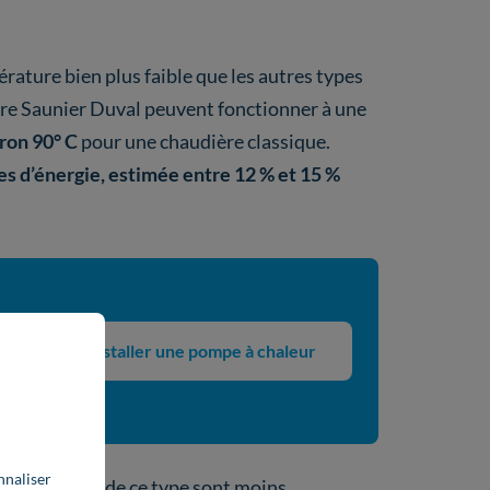
rature bien plus faible que les autres types
ure Saunier Duval peuvent fonctionner à une
ron 90° C
pour une chaudière classique.
s d’énergie, estimée entre 12 % et 15 %
Installer une pompe à chaleur
it
nnaliser
es chaudières de ce type sont moins