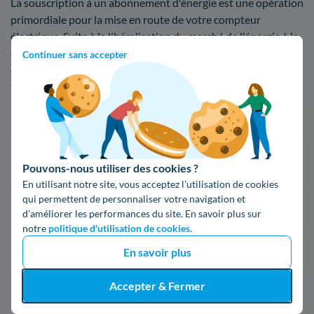
La souscription à un abonnement d'énergie est une opération
primordiale pour la mise en route de votre compteur
électrique. Suite à la libéralisation du marché de l'énergie à la
compétition, on dénombre
un peu plus de 30 fournisseurs
Continuer sans accepter
d'électricité
avec des contrats compétitifs. Il y a divers
fournisseurs Pugétois listés ci-dessous
Fournisseur
Prix du kWh*
16,34 c€/kWh
Pouvons-nous utiliser des cookies ?
En utilisant notre site, vous acceptez l’utilisation de cookies
qui permettent de personnaliser votre navigation et
16,400000000000002 c€/kWh
d’améliorer les performances du site. En savoir plus sur
notre
politique d'utilisation de cookies.
En savoir plus
17,83 c€/kWh
Accepter & Fermer
*Prix TTC pour un forfait base d’une puissance de 6 kVA