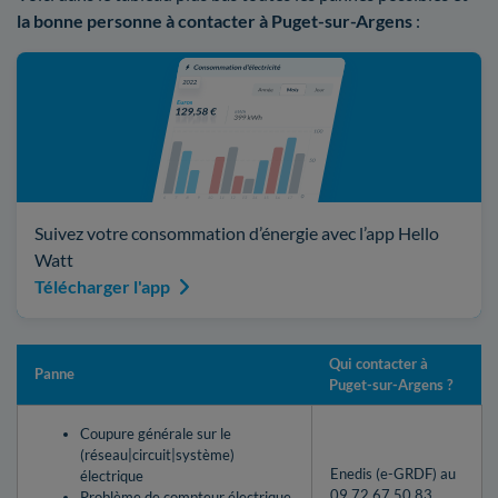
la bonne personne à contacter à Puget-sur-Argens
:
Suivez votre consommation d’énergie avec l’app Hello
Watt
Télécharger l'app
Qui contacter à
Panne
Puget-sur-Argens ?
Coupure générale sur le
(réseau|circuit|système)
Enedis (e-GRDF) au
électrique
09 72 67 50 83
Problème de compteur électrique