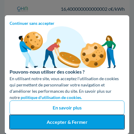
16,400000000000002 c€/kWh
Continuer sans accepter
17,83 c€/kWh
*Prix TTC pour un forfait base d’une puissance de 6 kVA
Infos / souscriptions
(appel non surtaxé)
Pouvons-nous utiliser des cookies ?
En utilisant notre site, vous acceptez l’utilisation de cookies
09 78 46 71 74
qui permettent de personnaliser votre navigation et
d’améliorer les performances du site. En savoir plus sur
notre
politique d'utilisation de cookies.
Comparer les offres
En savoir plus
Accepter & Fermer
5. En savoir plus à propos d'Enedis à