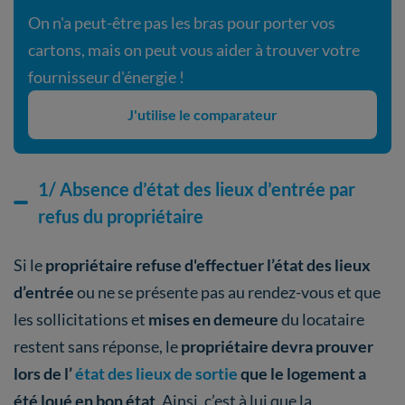
On n'a peut-être pas les bras pour porter vos
cartons, mais on peut vous aider à trouver votre
fournisseur d'énergie !
J'utilise le comparateur
1/ Absence d’état des lieux d’entrée par
refus du propriétaire
Si le
propriétaire refuse d'effectuer l’état des lieux
d’entrée
ou ne se présente pas au rendez-vous et que
les sollicitations et
mises en demeure
du locataire
restent sans réponse, le
propriétaire devra prouver
lors de l’
état des lieux de sortie
que le logement a
été loué en bon état
. Ainsi, c’est à lui que la