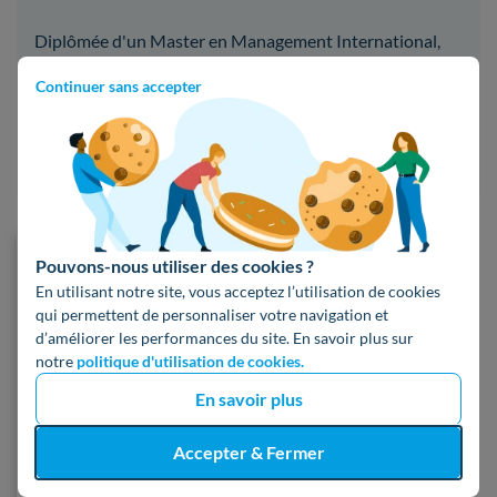
Diplômée d'un Master en Management International,
Éloïse rejoint Hello Watt en tant que rédactrice.
Continuer sans accepter
Spécialiste du marché de l'énergie, des sujets d'écologie
et du déménagement, elle vous aide à en comprendre
tous les tenants et les aboutissants !
Pouvons-nous utiliser des cookies ?
Modèle gratuit d'état des lieux
En utilisant notre site, vous acceptez l’utilisation de cookies
qui permettent de personnaliser votre navigation et
d’améliorer les performances du site. En savoir plus sur
notre
politique d'utilisation de cookies.
En savoir plus
Télécharger
Accepter & Fermer