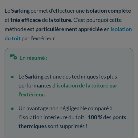
Le
Sarking
permet d’effectuer une
isolation complète
et
très efficace
de la
toiture.
C’est pourquoi cette
méthode est
particulièrement appréciée
en
isolation
du toit
par l'extérieur.
En résumé :
Le
Sarking
est une des techniques les plus
performantes d’
isolation de la toiture par
l’extérieur.
Un avantage non négligeable comparé à
l’isolation intérieure du toit :
100 %
des
ponts
thermiques
sont supprimés !