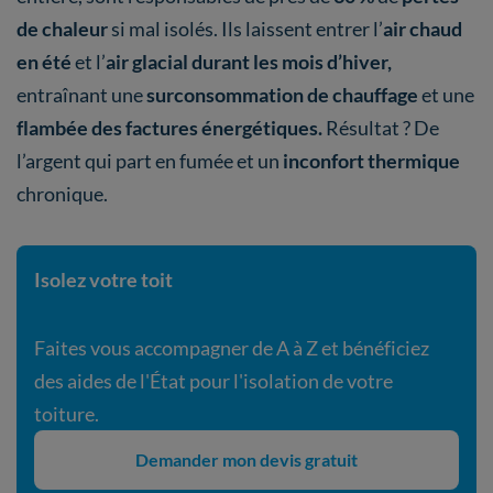
de chaleur
si mal isolés. Ils laissent entrer l’
air chaud
en été
et l’
air glacial durant les mois d’hiver,
entraînant une
surconsommation de chauffage
et une
flambée des factures énergétiques.
Résultat ? De
l’argent qui part en fumée et un
inconfort thermique
chronique.
Isolez votre toit
Faites vous accompagner de A à Z et bénéficiez
des aides de l'État pour l'isolation de votre
toiture.
Demander mon devis gratuit