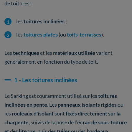
de toitures :
les
toitures inclinées ;
les
toitures plates
(ou
toits-terrasses
).
Les
techniques
et les
matériaux utilisés
varient
généralement en fonction du type de toit.
1 - Les toitures inclinées
Le Sarking est couramment utilisé sur les
toitures
inclinées en pente.
Les
panneaux isolants rigides
ou
les
rouleaux d'isolant
sont
fixés directement sur la
charpente,
suivis de la pose de l'
écran de sous-toiture
et des
liteaux,
puis des
tuiles
ou des
bardeaux.