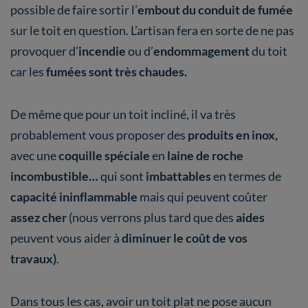
possible de faire sortir l’
embout du conduit de fumée
sur le toit en question. L’artisan fera en sorte de ne pas
provoquer d’
incendie
ou d’
endommagement
du toit
car les
fumées sont très chaudes.
De même que pour un toit incliné, il va très
probablement vous proposer des
produits en inox,
avec une
coquille spéciale
en
laine de roche
incombustible…
qui sont
imbattables
en termes de
capacité ininflammable
mais qui peuvent coûter
assez cher
(nous verrons plus tard que des
aides
peuvent vous aider à
diminuer le coût de vos
travaux)
.
Dans tous les cas, avoir un toit plat ne pose aucun