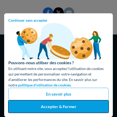
Continuer sans accepter
Pouvons-nous utiliser des cookies ?
4,9
/5
En utilisant notre site, vous acceptez l’utilisation de cookies
16474 avis
Google
qui permettent de personnaliser votre navigation et
d’améliorer les performances du site. En savoir plus sur
notre
politique d'utilisation de cookies.
En savoir plus
Accepter & Fermer
Hello What ?
Blog