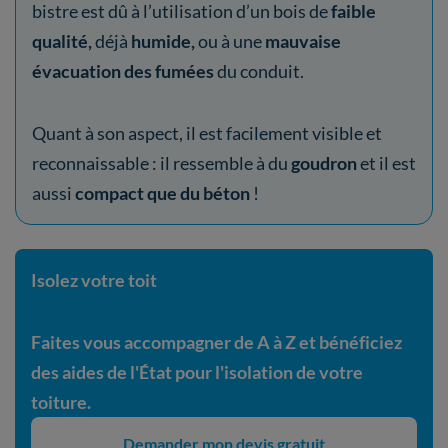
bistre est dû à l’utilisation d’un bois de
faible
qualité,
déjà
humide,
ou à une
mauvaise
évacuation des fumées
du conduit.
Quant à son aspect, il est facilement visible et
reconnaissable : il ressemble à du
goudron
et il est
aussi
compact que du béton
!
Isolez votre toit
Faites vous accompagner de A à Z et bénéficiez
des aides de l'État pour l'isolation de votre
toiture.
Demander mon devis gratuit