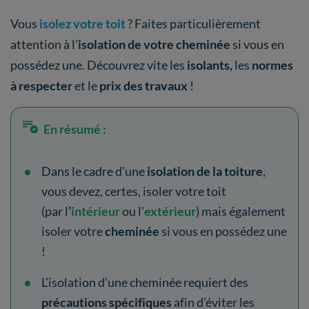
Vous
isolez votre toit
? Faites particulièrement
attention à l’
isolation de votre cheminée
si vous en
possédez une. Découvrez vite les
isolants,
les
normes
à respecter
et le
prix des travaux
!
En résumé :
Dans le cadre d'une
isolation de la toiture
,
vous devez, certes, isoler votre toit
(par l
’
intérieur
ou l'
extérieur
) mais également
isoler votre
cheminée
si vous en possédez une
!
L’isolation d’une cheminée requiert des
précautions spécifiques
afin d’éviter les