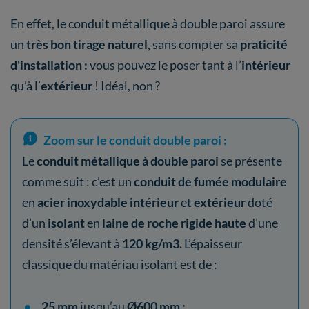
En effet, le conduit métallique à double paroi assure
un
très bon
tirage naturel,
sans compter sa
praticité
d'installation :
vous pouvez le poser tant à
l’
intérieur
qu’à l’
extérieur
! Idéal, non ?
Zoom sur le conduit double paroi :
Le
conduit métallique à double paroi
se présente
comme suit : c’est un
conduit de fumée modulaire
en
acier inoxydable
intérieur
et
extérieur
doté
d’un
isolant
en
laine de roche rigide haute
d’une
densité s’élevant à
120 kg/m3.
L’épaisseur
classique du matériau isolant est de :
25 mm
jusqu’au
Ø600 mm ;