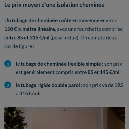
Le prix moyen d’une isolation cheminée
Un
tubage de cheminée
coûte en moyenne environ
150 €
le
mètre linéaire
, avec une fourchette comprise
entre
85 et 315 €/ml
(pose inclue). On compte deux
cas de figure :
le
tubage de cheminée flexible simple :
son prix
est généralement compris entre
85
et
145 €/ml ;
le
tubage rigide double paroi :
son prix va de
195
à
315 €/ml.