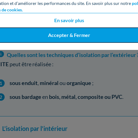
la
conservation de la surface habitable
;
ation et d’améliorer les performances du site. En savoir plus sur notre
pol
n de cookies.
le
ravalement complet des façades ;
En savoir plus
la
protection du bâti
.
Accepter & Fermer
Quelles sont les techniques d’isolation par l’extérieur 
'
ITE
peut être réalisée :
sous enduit
,
minéral
ou
organique
;
sous bardage
en
bois, métal, composite ou PVC
.
L'isolation par l'intérieur