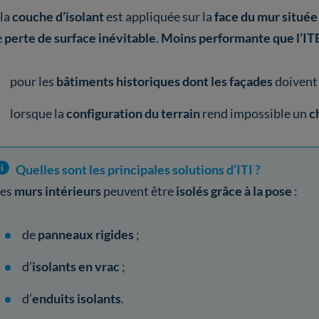
 la
couche d’isolant
est appliquée sur la
face du mur située
e
perte de surface inévitable
.
Moins performante que l’IT
pour les
bâtiments historiques dont les façades
doivent
lorsque la
configuration du terrain
rend impossible un
c
Quelles sont les principales solutions d’ITI ?
Les
murs intérieurs
peuvent être
isolés grâce à la pose
:
de
panneaux rigides
;
d’
isolants en vrac
;
d’
enduits isolants
.