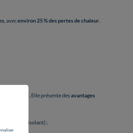
es
, avec
environ 25 % des pertes de chaleur
.
che d’isolant
. Elle présente des
avantages
e rupture d’isolant) ;
nnaliser