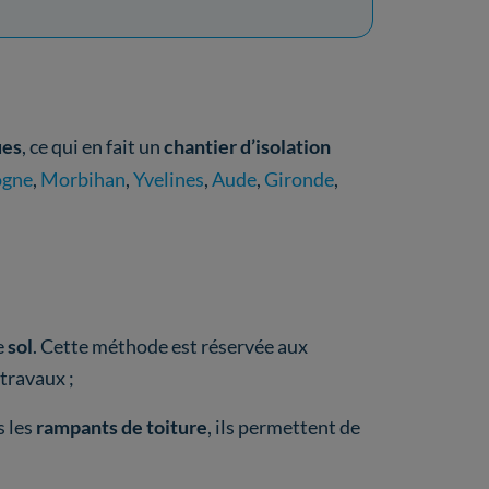
ues
, ce qui en fait un
chantier d’isolation
ogne
,
Morbihan
,
Yvelines
,
Aude
,
Gironde
,
e
sol
. Cette méthode est réservée aux
 travaux ;
s les
rampants de toiture
, ils permettent de