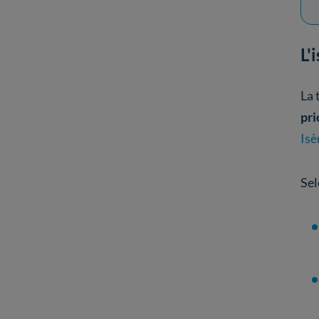
L'
La 
pri
Isè
Sel