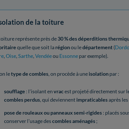
isolation de la toiture
toiture représente près de
30 % des déperditions thermiq
oritaire
quelle que soit la
région
ou le
département
(
Dord
re
,
Oise
,
Sarthe
,
Vendée
ou
Essonne
par exemple).
on le
type de combles
, on procède à une
isolation
par :
soufflage
: l'isolant en
vrac
est projeté directement sur l
combles perdus
, qui deviennent
impraticables
après les
pose de rouleaux ou panneaux semi-rigides
: placés sou
conserver l'usage des
combles aménagés
;