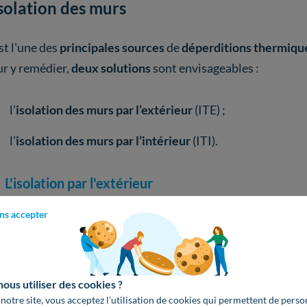
isolation des murs
st l'une des
principales sources
de
déperditions thermiqu
r y remédier,
deux solutions
sont envisageables :
l’
isolation des murs par l’extérieur
(ITE) ;
l’
isolation des murs par l’intérieur
(ITI).
L'isolation par l'extérieur
ns accepter
te technique consiste à
envelopper le bâtiment
d'une
cou
sidérables, comme :
l’
élimination quasi-totale des ponts thermiques
(zones d
us utiliser des cookies ?
 notre site, vous acceptez l’utilisation de cookies qui permettent de perso