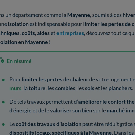
ns un département comme la
Mayenne
, soumis à des
hiver
nne
isolation
est indispensable pour
limiter les pertes de 
chniques
,
coûts
,
aides
et
entreprises
, découvrez tout ce qu
solation en Mayenne
!
En résumé
Pour
limiter les pertes de chaleur
de votre logement 
murs
, la
toiture
,
les
combles
, les
sols
et les
planchers
.
De tels travaux permettent d’
améliorer le confort th
d’énergie
et de le
valoriser son bien
sur le
marché imm
Le
coût des travaux d’isolation
peut être réduit grâce
dispositifs locaux spécifiques à la Mayenne
. Dans les