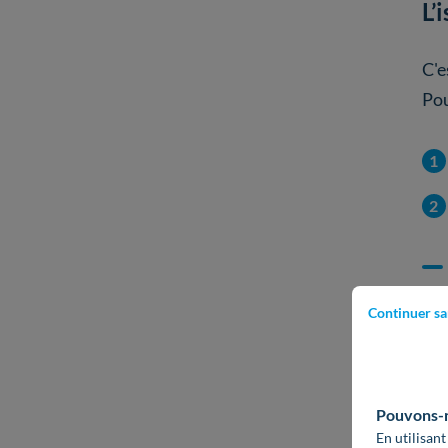
L’
C'e
Pou
Continuer sa
Cet
con
Pouvons-no
En utilisant