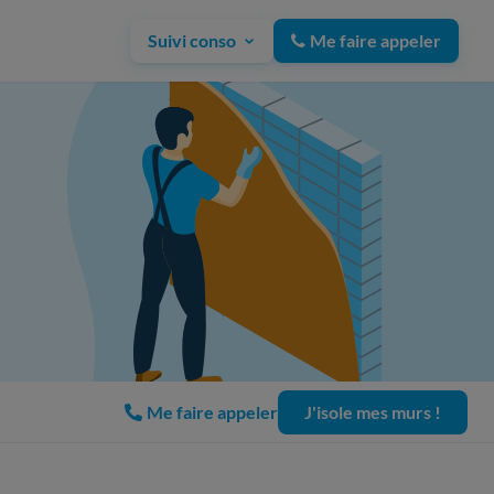
Suivi conso
Me faire appeler
Me faire appeler
J'isole mes murs !