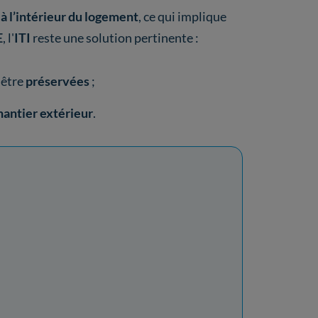
 à l’intérieur du logement
,
ce qui implique
E
, l'
ITI
reste une solution pertinente :
 être
préservées
;
hantier extérieur
.