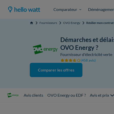
Comparateur
Déménagemen
Fournisseurs
OVO Energy
Résilier mon contr
Accueil
Démarches et délais
OVO Energy ?
Fournisseur d'électricité verte
(458 avis)
Comparer les offres
Avis clients
OVO Energy ou EDF ?
Avis et prix