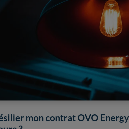
ésilier mon contrat OVO Energy 
gure ?