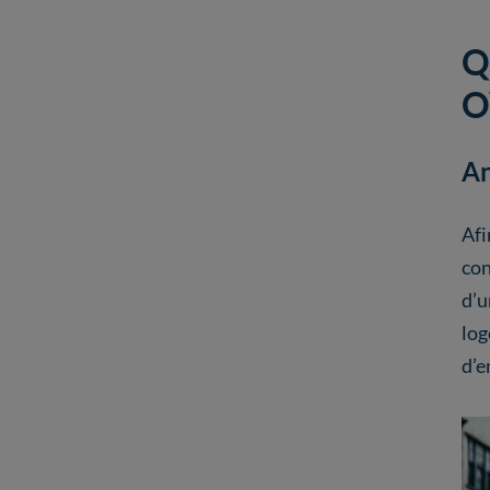
Q
O
An
Afi
con
d’u
log
d’e