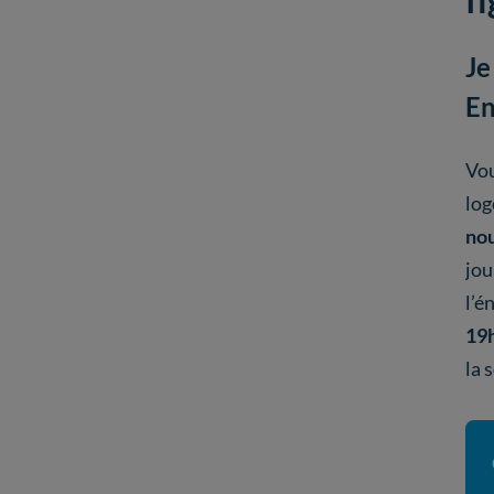
Je
En
Vo
log
nou
jou
l’é
19
la 