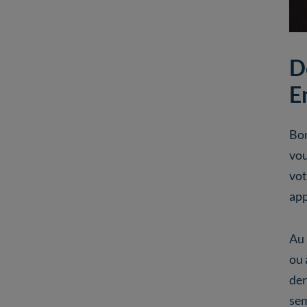
D
E
Bon
vou
vot
app
Au 
ou 
der
sem