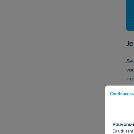
Je
Ave
vou
rie
ci.
L
Continuer sa
imp
pas
Pouvons-no
En utilisant