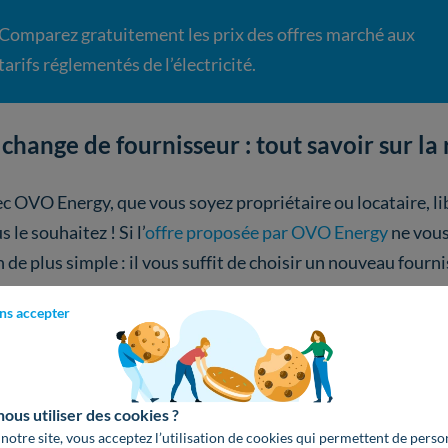
Comparez gratuitement les prix des offres marché aux
tarifs réglementés de l’électricité.
 change de fournisseur : tout savoir sur l
c OVO Energy, que vous soyez propriétaire ou locataire, l
s le souhaitez ! Si l’
offre proposée par OVO Energy
ne vous 
n de plus simple : il vous suffit de choisir un nouveau fourn
e changement de fournisseur se fait ainsi de manière au
ns accepter
ortant à cette étape est donc de choisir le fournisseur par
 à comparer les offres des différents fournisseurs grâce à 
us utiliser des cookies ?
 notre site, vous acceptez l’utilisation de cookies qui permettent de perso