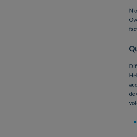
N’o
Ovo
fac
Qu
Dif
Hel
acc
de 
vol