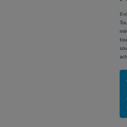
Il n
Tou
mêm
tou
sou
act