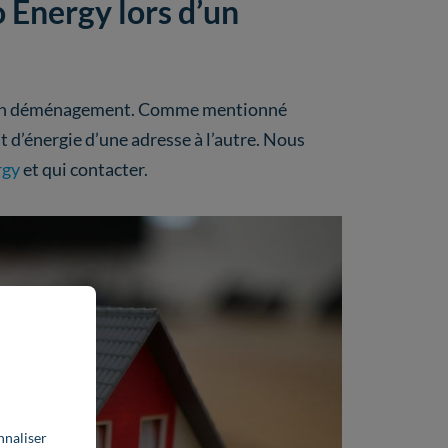
 Energy lors d’un
 d’un déménagement. Comme mentionné
t d’énergie d’une adresse à l’autre. Nous
rgy
et qui contacter.
nnaliser