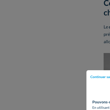
C
c
Le
pré
all
Continuer sa
Pouvons-no
En utilisant