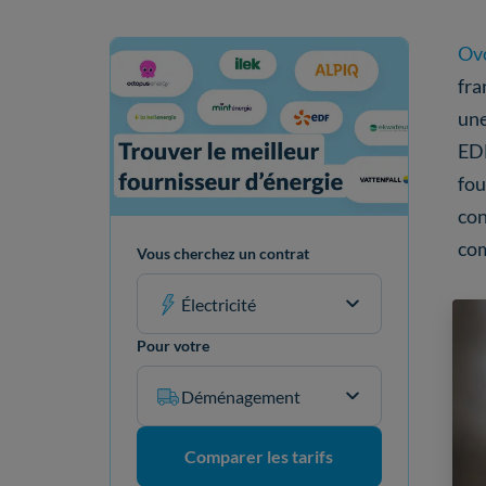
Ov
fra
une
EDF
fou
con
com
Vous cherchez un contrat
Électricité
Pour votre
Déménagement
Comparer les tarifs