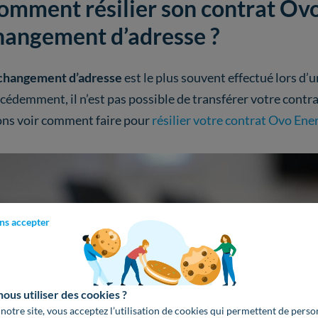
omment résilier son contrat Ovo
hangement d’adresse ?
changement d’adresse
est le plus souvent effectué lors
cédemment, il n’est pas possible de transférer votre contra
ons voir comment faire pour
résilier votre contrat Ovo Ene
ns accepter
us utiliser des cookies ?
 notre site, vous acceptez l’utilisation de cookies qui permettent de perso