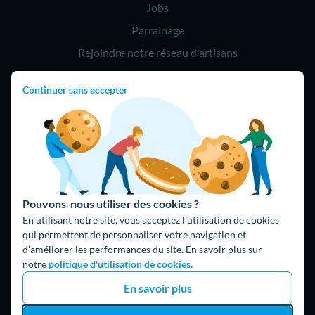
Jobs
Parrainage
Rejoindre notre réseau d'artisans
Continuer sans accepter
Hello !
09 75 18 60 60
(8h-21h)
75018 Paris
Pouvons-nous utiliser des cookies ?
En utilisant notre site, vous acceptez l’utilisation de cookies
qui permettent de personnaliser votre navigation et
d’améliorer les performances du site. En savoir plus sur
Fait avec ⚡ par Hello Watt
notre
politique d'utilisation de cookies.
© 2026 Hello Watt |
CGU
|
Mentions légales
|
Données
En savoir plus
personnelles
|
Cookies
|
Méthodologie et fonctionnement du
comparateur
|
Traitement des avis