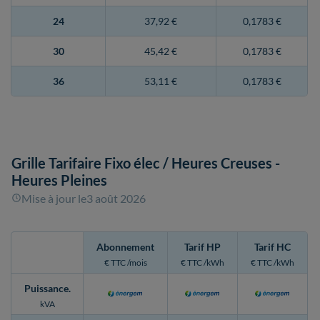
24
37,92 €
0,1783 €
30
45,42 €
0,1783 €
36
53,11 €
0,1783 €
Grille Tarifaire Fixo élec
/ Heures Creuses -
Heures Pleines
Mise à jour le
3 août 2026
Abonnement
Tarif HP
Tarif HC
€ TTC /mois
€ TTC /kWh
€ TTC /kWh
Puissance
.
kVA