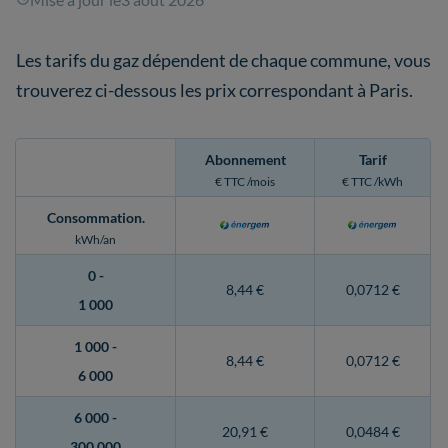
Les tarifs du gaz dépendent de chaque commune, vous
trouverez ci-dessous les prix correspondant à Paris.
Abonnement
Tarif
€ TTC /mois
€ TTC /kWh
Consommation
.
kWh/an
0 -
8,44 €
0,0712 €
1 000
1 000 -
8,44 €
0,0712 €
6 000
6 000 -
20,91 €
0,0484 €
300 000