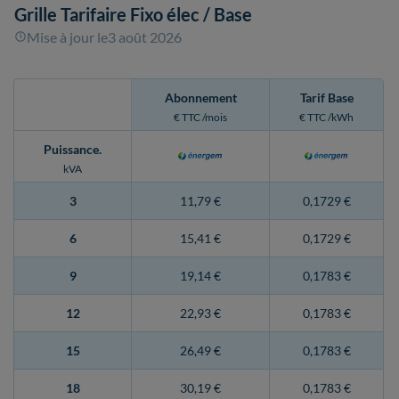
Grille Tarifaire Fixo élec
/ Base
Mise à jour le
3 août 2026
Abonnement
Tarif Base
€ TTC /mois
€ TTC /kWh
Puissance
.
kVA
3
11,79 €
0,1729 €
6
15,41 €
0,1729 €
9
19,14 €
0,1783 €
12
22,93 €
0,1783 €
15
26,49 €
0,1783 €
18
30,19 €
0,1783 €