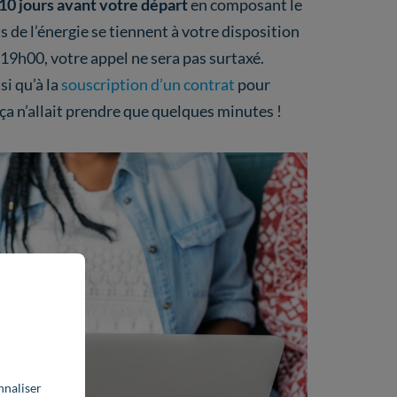
 10 jours avant votre départ
en composant le
s de l’énergie se tiennent à votre disposition
19h00, votre appel ne sera pas surtaxé.
si qu’à la
souscription d’un contrat
pour
 ça n’allait prendre que quelques minutes !
nnaliser