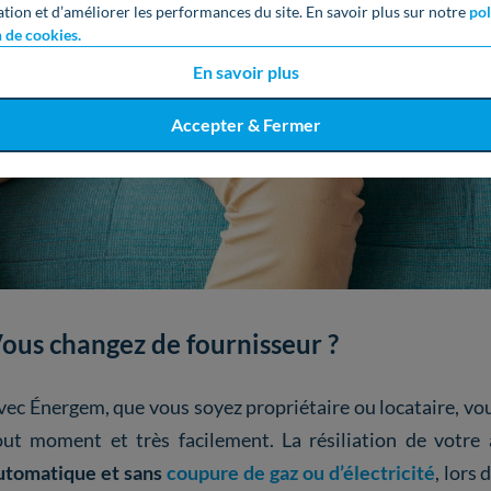
ation et d’améliorer les performances du site. En savoir plus sur notre
pol
n de cookies.
En savoir plus
Accepter & Fermer
ous changez de fournisseur ?
vec Énergem, que vous soyez propriétaire ou locataire, vo
out moment et très facilement. La résiliation de votre
utomatique et sans
coupure de gaz ou d’électricité
, lors