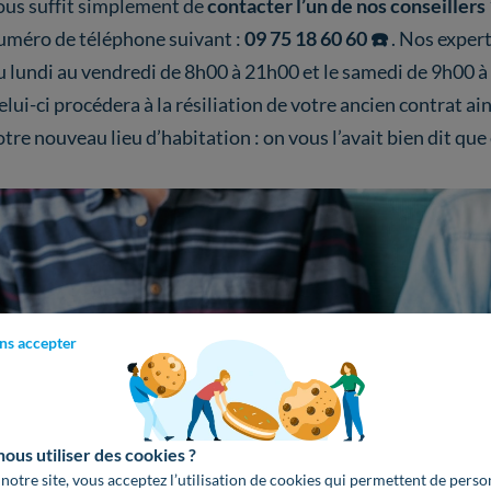
ous suffit simplement de
contacter l’un de nos conseillers
uméro de téléphone suivant :
09 75 18 60 60 ☎️
. Nos expert
u lundi au vendredi de 8h00 à 21h00 et le samedi de 9h00 à 
elui-ci procédera à la résiliation de votre ancien contrat ain
otre nouveau lieu d’habitation : on vous l’avait bien dit que
ns accepter
us utiliser des cookies ?
 notre site, vous acceptez l’utilisation de cookies qui permettent de perso