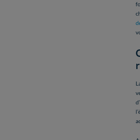
f
c
d
v
Q
L
v
d
l
a