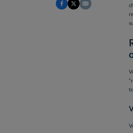
c
r
s
V
“
t
V
V