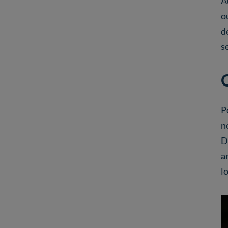
A
o
d
s
Q
P
n
D
a
l