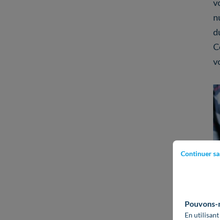
v
n
d
C
v
Continuer sa
Pouvons-no
En utilisant