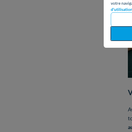
votre navig
d'utilisatio
V
A
t
a