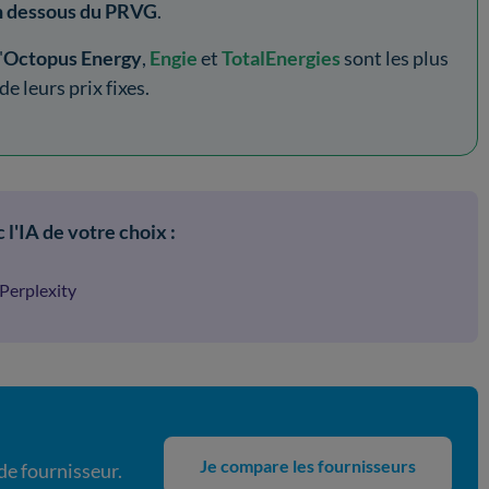
n dessous du PRVG
.
'
Octopus Energy
,
Engie
et
TotalEnergies
sont les plus
 leurs prix fixes.
 l'IA de votre choix :
Perplexity
Je compare les fournisseurs
e fournisseur.