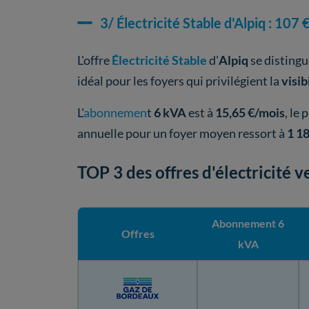
3/ Électricité Stable d'Alpiq : 107
L'offre
Électricité Stable
d'
Alpiq
se distingu
idéal pour les foyers qui privilégient la
visib
L'
abonnemen
t
6 kVA
est à
15,65 €/mois
, le
annuelle pour un foyer moyen ressort à
1 18
TOP 3 des offres d'électricité v
Abonnement 6
Offres
kVA