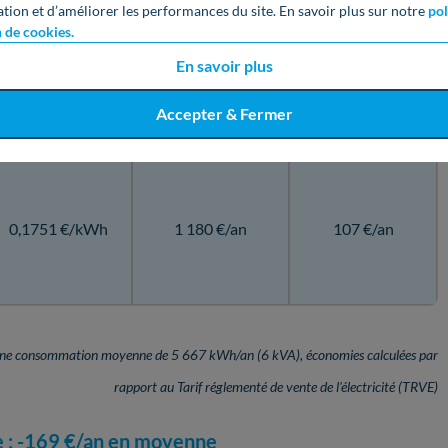
ation et d’améliorer les performances du site. En savoir plus sur notre
pol
n de cookies.
En savoir plus
0,164 €/kWh
1 126 €/an
160 €/an
Accepter & Fermer
0,1751 €/kWh
1 180 €/an
107 €/an
 une consommation moyenne de 5 667 kWh/an (6 kVA), économies calculées par
rapport au Tarif réglementé de vente de l'électricité (TRVE)
e : -169 €/an en moyenne