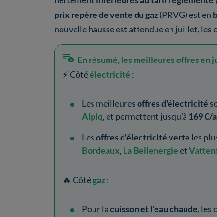
nettement
inférieures au tarif réglementé
prix repère de vente du gaz
(PRVG) est en
b
nouvelle hausse est attendue en juillet, les o
En résumé, les meilleures offres en j
⚡ Côté
électricité
:
Les meilleures
offres d'électricité
so
Alpiq
, et permettent jusqu'à
169 €/
Les
offres d'électricité verte
les pl
Bordeaux
,
La Bellenergie
et
Vattenf
🔥 Côté
gaz
:
Pour la
cuisson et l'eau chaude
, les