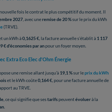
nouvelle fois le contrat le plus compétitif du moment. Il
écembre 2027
, avec une
remise de 20 %
sur le prix du kWh
te
(TRVE).
et un kWh à
0,1625 €
, la facture annuelle s'établit à
1 117
9 € d'économies par an
pour un foyer moyen.
ec Extra Eco Elec d'Ohm Énergie
pose une remise allant jusqu’à
19,1 %
sur le
prix du kWh
ois
et le kWh coûte
0,164 €
, pour une facture annuelle de
apport au TRVE.
le
, ce qui signifie que ses
tarifs
peuvent
évoluer
à la
 an
.