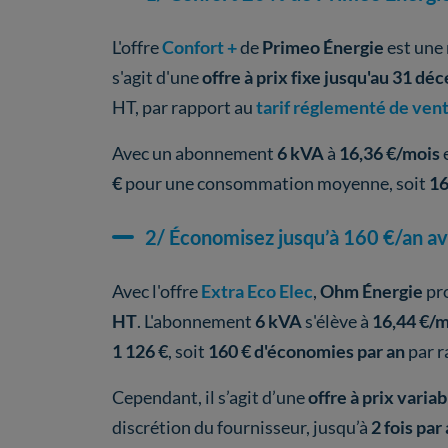
L'offre
Confort +
de
Primeo Énergie
est une 
s'agit d'une
offre à prix fixe jusqu'au 31 d
HT, par rapport au
tarif réglementé de ven
Avec un abonnement
6 kVA
à
16,36 €/mois
€
pour une consommation moyenne, soit
16
2/ Économisez jusqu’à 160 €/an av
Avec l'offre
Extra Eco Elec
,
Ohm Énergie
pro
HT
. L'abonnement
6 kVA
s'élève à
16,44 €/m
1 126 €
, soit
160 € d'économies par an
par r
Cependant, il s’agit d’une
offre à prix variab
discrétion du fournisseur, jusqu’à
2 fois par