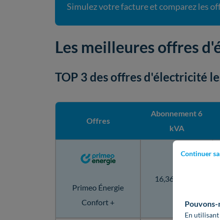
Simulez votre facture et comparez les off
Les meilleures offres d'
TOP 3 des offres d'électricité l
Abonnement 6
Offres
kVA
Continuer sa
16,36 €/mois
Primeo Énergie
Confort +
Pouvons-no
En utilisant