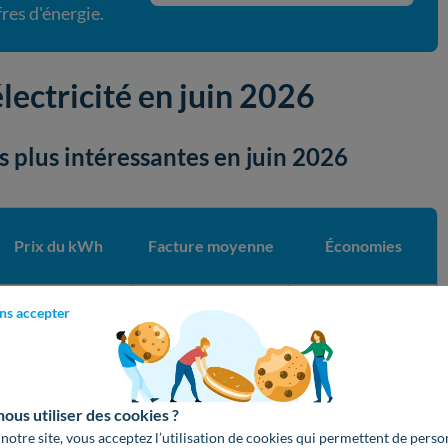
res d'énergie.
électricité en juin 2026
es plus intéressantes en juin 2026
Prix du kWh
Facture moyenne
Économies
ns accepter
0,1625 €/kWh
1 117 €/an
169 €/an
us utiliser des cookies ?
 notre site, vous acceptez l’utilisation de cookies qui permettent de perso