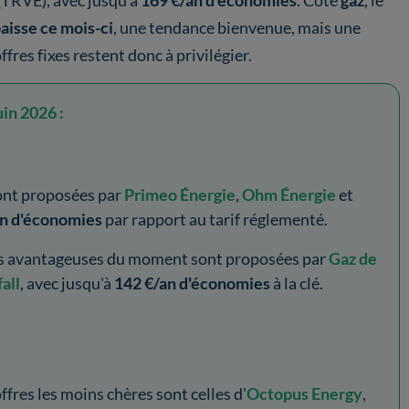
(TRVE), avec jusqu'à
169 €/an d'économies
. Côté
gaz
, le
aisse ce mois-ci
, une tendance bienvenue, mais une
ffres fixes restent donc à privilégier.
uin 2026 :
nt proposées par
Primeo Énergie
,
Ohm Énergie
et
an d'économies
par rapport au tarif réglementé.
us avantageuses du moment sont proposées par
Gaz de
all
, avec jusqu'à
142 €/an d'économies
à la clé.
 offres les moins chères sont celles d'
Octopus Energy
,