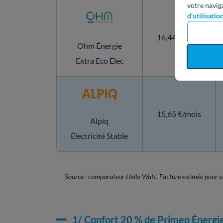
votre navig
d'utilisatio
16,44 €/mois
Ohm Énergie
Extra Eco Elec
15,65 €/mois
Alpiq
Électricité Stable
Source : comparateur Hello Watt. Facture estimée pour
1/ Confort 20 % de Primeo Énergi