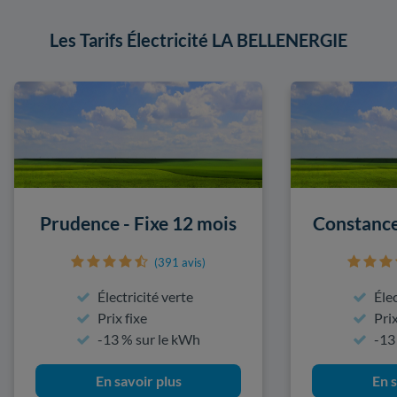
Les Tarifs Électricité LA BELLENERGIE
Prudence - Fixe 12 mois
Constance
(391 avis)
Électricité verte
Élec
Prix fixe
Prix
-13 % sur le kWh
-13
En savoir plus
En s