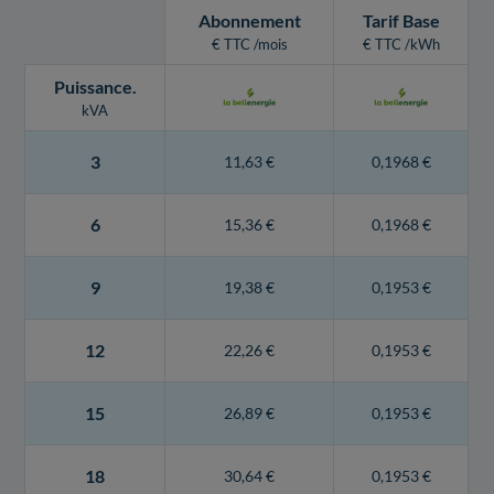
Abonnement
Tarif Base
€ TTC /mois
€ TTC /kWh
Puissance
.
kVA
3
11,63 €
0,1968 €
6
15,36 €
0,1968 €
9
19,38 €
0,1953 €
12
22,26 €
0,1953 €
15
26,89 €
0,1953 €
18
30,64 €
0,1953 €