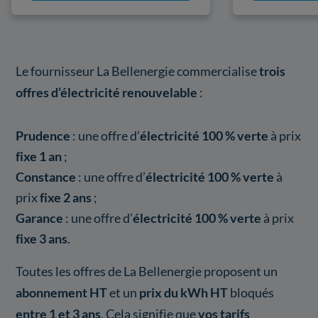
Le fournisseur La Bellenergie commercialise
trois
offres
d’électricité renouvelable
:
Prudence
: une offre d’
électricité 100 % verte
à prix
fixe 1 an
;
Constance
: une offre d’
électricité 100 % verte
à
prix
fixe 2 ans
;
Garance
: une offre d’
électricité 100 % verte
à prix
fixe 3 ans
.
Toutes les offres de La Bellenergie proposent un
abonnement HT
et un
prix du kWh HT
bloqués
entre 1 et 3 ans
. Cela signifie que
vos tarifs