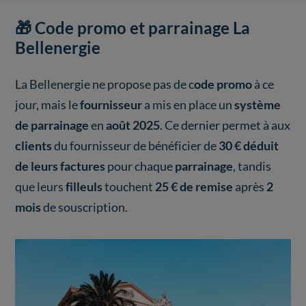
🎁 Code promo et parrainage La
Bellenergie
La Bellenergie ne propose pas de c
ode promo
à ce
jour, mais le
fournisseur
a mis en place un
système
de parrainage
en
août 2025
. Ce dernier permet à aux
clients
du fournisseur de bénéficier de
30 € déduit
de leurs factures
pour chaque
parrainage
, tandis
que leurs
filleuls
touchent
25 € de remise
après
2
mois
de souscription.