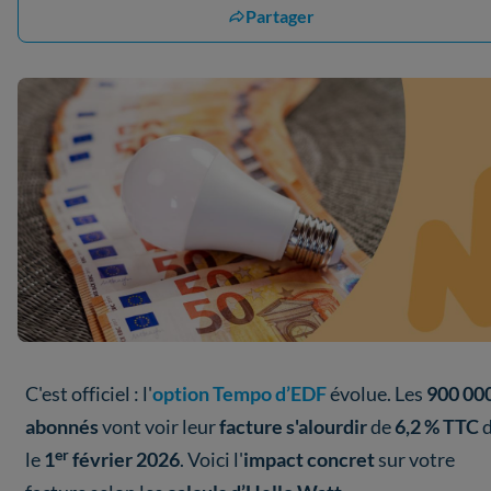
Partager
C'est officiel : l'
option Tempo d’EDF
évolue. Les
900 00
abonnés
vont voir leur
facture s'alourdir
de
6,2 % TTC
d
er
le
1
février 2026
. Voici l'
impact concret
sur votre