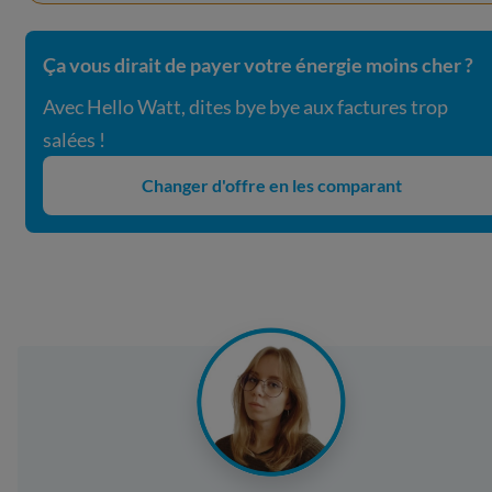
Ça vous dirait de payer votre énergie moins cher ?
Avec Hello Watt, dites bye bye aux factures trop
salées !
Changer d'offre en les comparant