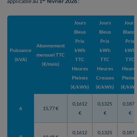
applicable au
1
février 2026
:
Jours
Jours
Jours
Bleus
Bleus
Blancs
Prix
Prix
Prix
Abonnement
Puissance
kWh
kWh
kWh
mensuel TTC
(kVA)
TTC
TTC
TTC
(€/mois)
Heures
Heures
Heure
Pleines
Creuses
Pleine
(€/kWh)
(€/kWh)
(€/kWh
0,1612
0,1325
0,187
6
15,77 €
€
€
€
0,1612
0,1325
0,187
9
19,48 €