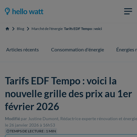
Blog
Marché de l'énergie
Tarifs EDF Tempo : voici la nouvelle grille des 
Accueil
Articles récents
Consommation d'énergie
Énergies 
Tarifs EDF Tempo : voici la
nouvelle grille des prix au 1er
février 2026
Modifié
par Justine Dumont, Rédactrice experte rénovation et énergi
le 26 janvier 2026 à 16h53
TEMPS DE LECTURE : 1 MIN