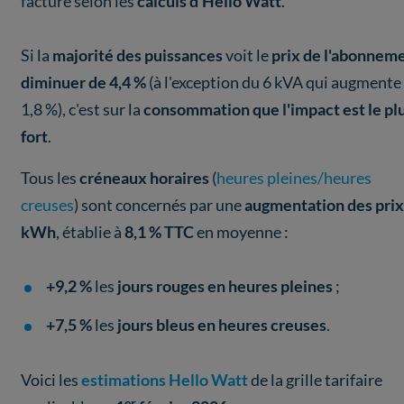
facture selon les
calculs d’Hello Watt
.
Si la
majorité des puissances
voit le
prix de l'abonnem
diminuer de 4,4 %
(à l'exception du 6 kVA qui augmente
1,8 %), c'est sur la
consommation que l'impact est le pl
fort
.
Tous les
créneaux horaires
(
heures pleines/heures
creuses
) sont concernés par une
augmentation des prix
kWh
, établie à
8,1 % TTC
en moyenne :
+9,2 %
les
jours rouges en heures pleines
;
+7,5 %
les
jours bleus en heures creuses
.
Voici les
estimations Hello Watt
de la grille tarifaire
er