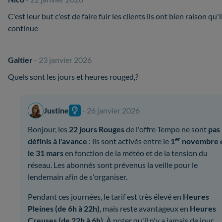
C'est leur but c'est de faire fuir les clients ils ont bien raison qu'i
continue
Galtier
- 23 janvier 2026
Quels sont les jours et heures rouged,?
Justine
- 26 janvier 2026
Bonjour, les
22 jours Rouges
de l'offre Tempo ne sont
pas
er
définis à l'avance
: ils sont activés entre le
1
novembre 
le 31 mars
en fonction de la météo et de la tension du
réseau. Les abonnés sont prévenus la veille pour le
lendemain afin de s'organiser.
Pendant ces journées, le tarif est très élevé en
Heures
Pleines (de 6h à 22h)
, mais reste avantageux en
Heures
Creuses (de 22h à 6h)
. À noter qu'il n'y a jamais de jour