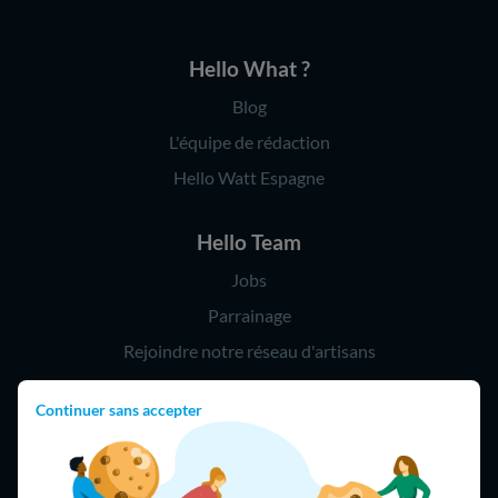
Hello What ?
Blog
L'équipe de rédaction
Hello Watt Espagne
Hello Team
Jobs
Parrainage
Rejoindre notre réseau d'artisans
Continuer sans accepter
Hello !
09 75 18 60 60
(8h-21h)
75018 Paris