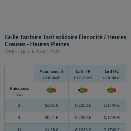
Grille Tarifaire Tarif solidaire Élecocité
/ Heures
Creuses - Heures Pleines
Mise à jour le
3 août 2026
Abonnement
Tarif HP
Tarif HC
€ TTC /mois
€ TTC /kWh
€ TTC /kWh
Puissance
.
kVA
6
16,01 €
0,2233 €
0,1749 €
9
20,21 €
0,2233 €
0,1749 €
12
24,28 €
0,2233 €
0,1749 €